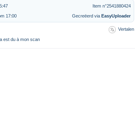
5:47
Item n°2541880424
om 17:00
Gecreëerd via
EasyUploader
Vertalen
la est du à mon scan