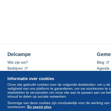
Delcampe
Geme
Wie zijn we?
Blog
Bedrijven
Agenda
De tarieven
Forum
Informatie over cookies
Neem contact met ons op
Video's
Onze site gebruikt cookies voor de volgende doeleinden: om u de
veiligheid van ons platform te garanderen, om uw voorkeuren t
statistieken te verzamelen om onze site aan te passen aan uw beh
inhoud te delen op sociale netwerken.
Nederlands
USD
America/Indiana/Vevay
Sommige van deze cookies zijn noodzakelijk voor de werking van 
voorkeuren.
En savoir plus