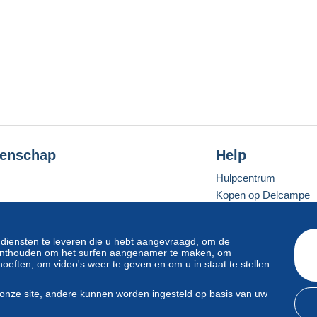
enschap
Help
Hulpcentrum
Kopen op Delcampe
Verkopen op Delcam
Een beveiligde websit
 diensten te leveren die u hebt aangevraagd, om de
e onthouden om het surfen aangenamer te maken, om
oeften, om video's weer te geven en om u in staat te stellen
Standaardmodus
onze site, andere kunnen worden ingesteld op basis van uw