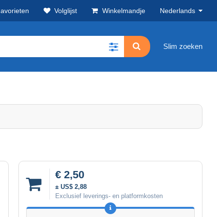
avorieten
Volglijst
Winkelmandje
Nederlands
Slim zoeken
€ 2,50
± US$ 2,88
Exclusief leverings- en platformkosten