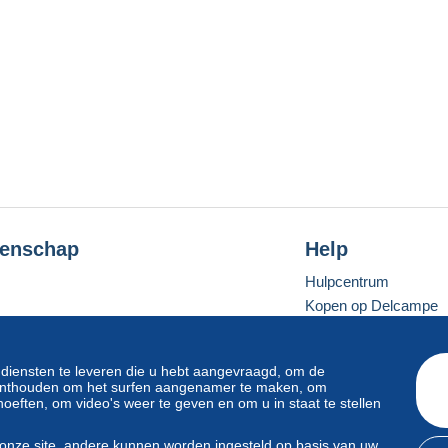
enschap
Help
Hulpcentrum
Kopen op Delcampe
Verkopen op Delcam
Een beveiligde websit
 diensten te leveren die u hebt aangevraagd, om de
e onthouden om het surfen aangenamer te maken, om
oeften, om video's weer te geven en om u in staat te stellen
Standaardmodus
onze site, andere kunnen worden ingesteld op basis van uw