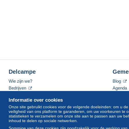
Delcampe
Geme
Wie zijn we?
Blog
Bedrijven
Agenda
De tarieven
Forum
Informatie over cookies
Neem contact met ons op
Video's
Onze site gebruikt cookies voor de volgende doeleinden: om u de
veiligheid van ons platform te garanderen, om uw voorkeuren t
statistieken te verzamelen om onze site aan te passen aan uw beh
inhoud te delen op sociale netwerken.
Nederlands
USD
America/Indiana/Vevay
Sommige van deze cookies zijn noodzakelijk voor de werking van 