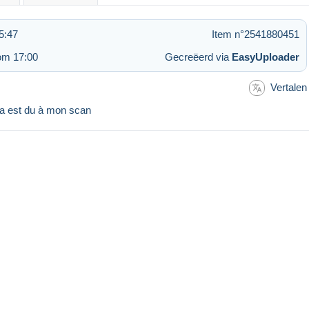
5:47
Item n°2541880451
om 17:00
Gecreëerd via
EasyUploader
Vertalen
la est du à mon scan