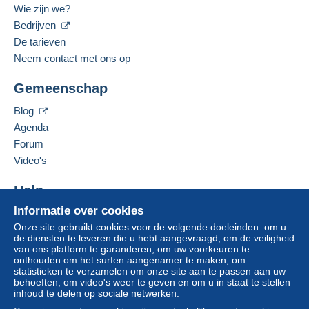
Wie zijn we?
Bedrijven
Gesproken talen:
Frans,
Engels (Verenigd Koninkrijk),
Duits
De verkoper biedt u de verzendkosten aan!
De tarieven
3
Neem contact met ons op
Adres van de onderneming:
Voldoen aan de voorwaarden:
Bernard BONNET
van een aankoop ter waarde van € 140,00.
Gemeenschap
3 Impasse de la Gimond
42140
CHAZELLES SUR LYON
Blog
Frankrijk
Agenda
Forum
Deze verkoper toevoegen aan mijn favorieten
Video's
Voor meer zekerheid vraagt de verkoper u te
De verkoper contacteren
kiezen voor een leveringsmethode met tracking
De items van deze verkoper verbergen
Help
voor de aankopen:
Informatie over cookies
Hulpcentrum
van een aankoop ter waarde van € 40,00.
Onze site gebruikt cookies voor de volgende doeleinden: om u
Kopen op Delcampe
de diensten te leveren die u hebt aangevraagd, om de veiligheid
Verkopen op Delcampe
van ons platform te garanderen, om uw voorkeuren te
Zone 1
onthouden om het surfen aangenamer te maken, om
Een beveiligde website
statistieken te verzamelen om onze site aan te passen aan uw
behoeften, om video's weer te geven en om u in staat te stellen
Zone 2
inhoud te delen op sociale netwerken.