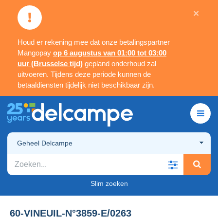
×
Houd er rekening mee dat onze betalingspartner
Mangopay
op 6 augustus van 01:00 tot 03:00
uur (Brusselse tijd)
gepland onderhoud zal
uitvoeren. Tijdens deze periode kunnen de
betaaldiensten tijdelijk niet beschikbaar zijn.
Geheel Delcampe
Slim zoeken
60-VINEUIL-N°3859-E/0263