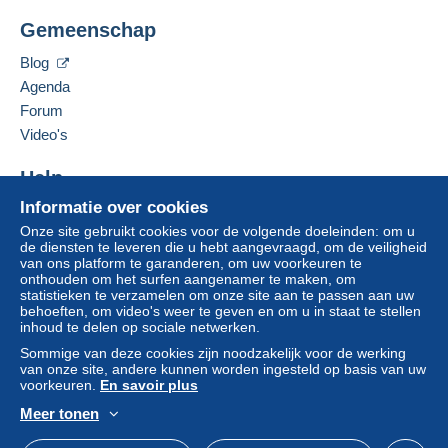
Zone 1
CARTALIS
Gemeenschap
2 BIS RUE DUPONT DE L'EURE
FR-75020
PARIS
Zone 2
Blog
Frankrijk
Agenda
Zone 3
Forum
Deze verkoper toevoegen aan mijn favorieten
Video's
De verkoper contacteren
Deze zone omvat
4 landen
.
De items van deze verkoper verbergen
Help
Brief (normaal/klein formaat)
Informatie over cookies
Hulpcentrum
Onze site gebruikt cookies voor de volgende doeleinden: om u
Kopen op Delcampe
Betaling via:
de diensten te leveren die u hebt aangevraagd, om de veiligheid
Verkopen op Delcampe
van ons platform te garanderen, om uw voorkeuren te
Om toegang te krijgen tot de
onthouden om het surfen aangenamer te maken, om
Een beveiligde website
leveringsinformatie, moet u lid zijn
Van 1 tot 3 items
statistieken te verzamelen om onze site aan te passen aan uw
en inloggen.
behoeften, om video's weer te geven en om u in staat te stellen
€ 2,10
inhoud te delen op sociale netwerken.
Aanmel
Inschrij
Van 4
Sommige van deze cookies zijn noodzakelijk voor de werking
den
ven
van onze site, andere kunnen worden ingesteld op basis van uw
€ 3,40
voorkeuren.
En savoir plus
Meer tonen
Aangetekende brief (normaal formaat/kleine
Nederlands
USD
Standaardmodus
Ame
brief) (Tracking)