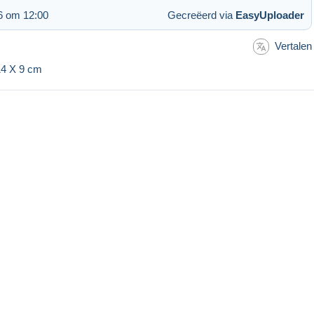
6 om 12:00
Gecreëerd via
EasyUploader
Vertalen
 14 X 9 cm