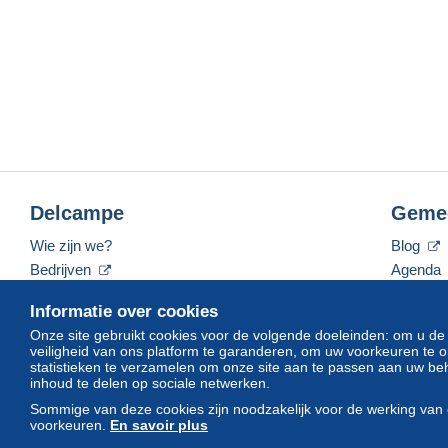
Delcampe
Geme
Wie zijn we?
Blog
Bedrijven
Agenda
De tarieven
Forum
Informatie over cookies
Neem contact met ons op
Video's
Onze site gebruikt cookies voor de volgende doeleinden: om u de
veiligheid van ons platform te garanderen, om uw voorkeuren t
statistieken te verzamelen om onze site aan te passen aan uw beh
inhoud te delen op sociale netwerken.
Nederlands
USD
America/Indiana/Vevay
Sommige van deze cookies zijn noodzakelijk voor de werking van 
voorkeuren.
En savoir plus