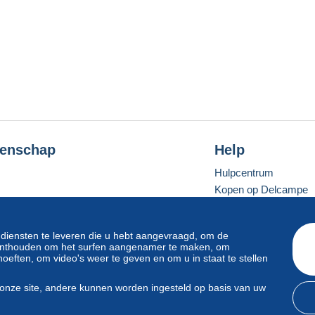
enschap
Help
Hulpcentrum
Kopen op Delcampe
Verkopen op Delcam
Een beveiligde websit
 diensten te leveren die u hebt aangevraagd, om de
e onthouden om het surfen aangenamer te maken, om
oeften, om video's weer te geven en om u in staat te stellen
Standaardmodus
onze site, andere kunnen worden ingesteld op basis van uw