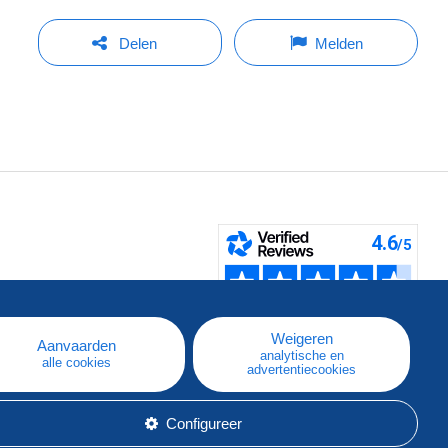
Delen
Melden
pe
e
Weigeren
Aanvaarden
analytische en
alle cookies
advertentiecookies
Configureer