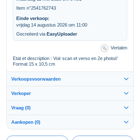
Item n°2541762743
Einde verkoop:
vrijdag 14 augustus 2026 om 11:00
Gecreëerd via
EasyUploader
Vertalen
Etat et description : Voir scan et verso en 2e photo//
Format 15 x 10,5 cm
Verkoopsvoorwaarden
Verkoper
Details van de verkoopvoorwaarden
Vraag (0)
Verzending
regislmx
100%
(63013x)
Verzending na betaling binnen 14 dagen
Aankopen (0)
PRO
Winkel
Garantie:
Herroepingsrecht
|
Retourkosten ten laste van de koper.