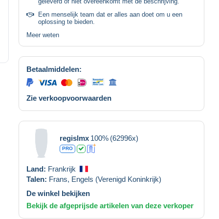
geleverd of niet overeenkomt met de beschrijving.
Een menselijk team dat er alles aan doet om u een
oplossing te bieden.
Meer weten
Betaalmiddelen:
Zie verkoopvoorwaarden
regislmx
100%
(62996x)
PRO
Land:
Frankrijk
Talen:
Frans,
Engels (Verenigd Koninkrijk)
De winkel bekijken
Bekijk de afgeprijsde artikelen van deze verkoper