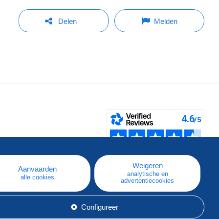
Delen
Melden
pe
e
Weigeren
Aanvaarden
analytische en
alle cookies
advertentiecookies
Configureer