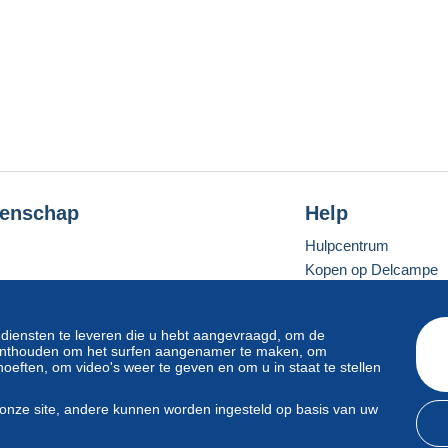
enschap
Help
Hulpcentrum
Kopen op Delcampe
Verkopen op Delcam
Een beveiligde websit
 diensten te leveren die u hebt aangevraagd, om de
e onthouden om het surfen aangenamer te maken, om
oeften, om video's weer te geven en om u in staat te stellen
Standaardmodus
onze site, andere kunnen worden ingesteld op basis van uw