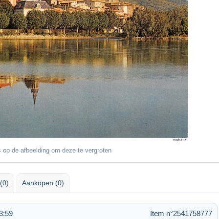
 op de afbeelding om deze te vergroten
(0)
Aankopen (0)
3:59
Item n°2541758777