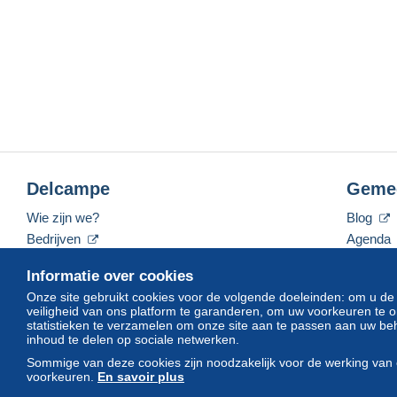
Delcampe
Geme
Wie zijn we?
Blog
Bedrijven
Agenda
De tarieven
Forum
Informatie over cookies
Neem contact met ons op
Video's
Onze site gebruikt cookies voor de volgende doeleinden: om u de
veiligheid van ons platform te garanderen, om uw voorkeuren t
statistieken te verzamelen om onze site aan te passen aan uw beh
inhoud te delen op sociale netwerken.
Nederlands
USD
America/Indiana/Vevay
Sommige van deze cookies zijn noodzakelijk voor de werking van 
voorkeuren.
En savoir plus