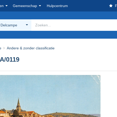
en
Gemeenschap
Hulpcentrum
F
 Delcampe
e
Andere & zonder classificatie
A/0119