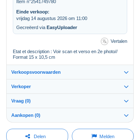
Item n°2541749780
Einde verkoop:
vrijdag 14 augustus 2026 om 11:00
Gecreëerd via
EasyUploader
Vertalen
Etat et description : Voir scan et verso en 2e photo//
Format 15 x 10,5 cm
Verkoopsvoorwaarden
Verkoper
Details van de verkoopvoorwaarden
Vraag (0)
Verzending
regislmx
100%
(63007x)
Verzending na betaling binnen 14 dagen
Aankopen (0)
PRO
Winkel
Garantie:
Herroepingsrecht
|
Retourkosten ten laste van de koper.
Om een vraag te stellen moet u een sessie
Laatste actualisering: 13:31:38
Delen
Melden
Om de termijnen voor terugzending en terugbetaling van