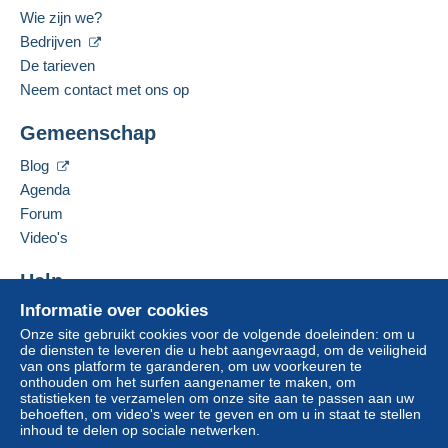
Wie zijn we?
Deze zone omvat
één land
.
Bedrijven
Gesproken taal:
Duits
De tarieven
Leveringsmethode
Om toegang te krijgen tot de
Neem contact met ons op
Adres van de onderneming:
leveringsinformatie, moet u lid zijn
Betaling via:
en inloggen.
Kenny Fester
Gemeenschap
Hauptstr.40
Brief (normaal/klein formaat)
Aanmel
Inschrij
79591
Eimeldingen
Blog
den
ven
€ 0,00
Duitsland
Agenda
Forum
Aangetekende brief (normaal formaat/kleine
Deze verkoper toevoegen aan mijn favorieten
brief) (Tracking)
Video's
De verkoper contacteren
€ 3,00
De items van deze verkoper verbergen
Help
DHL pakket (met tracking)
Informatie over cookies
Hulpcentrum
€ 5,00
Onze site gebruikt cookies voor de volgende doeleinden: om u
Kopen op Delcampe
de diensten te leveren die u hebt aangevraagd, om de veiligheid
Verkopen op Delcampe
van ons platform te garanderen, om uw voorkeuren te
onthouden om het surfen aangenamer te maken, om
Een beveiligde website
Betalingsvoorwaarden:
statistieken te verzamelen om onze site aan te passen aan uw
Alle betalingen worden gedaan met
credit/debitcard
of
behoeften, om video's weer te geven en om u in staat te stellen
inhoud te delen op sociale netwerken.
overschrijving naar uw saldo. Er worden geen