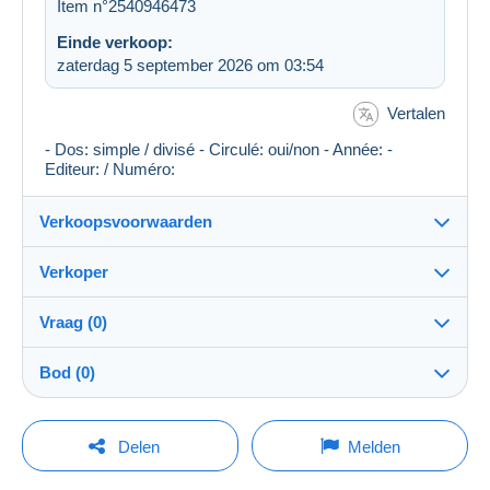
Item n°2540946473
Einde verkoop:
zaterdag 5 september 2026 om 03:54
Vertalen
- Dos: simple / divisé - Circulé: oui/non - Année: -
Editeur: / Numéro:
Verkoopsvoorwaarden
Verkoper
Bestemming:
Zie de lijst van landen
Vraag (0)
rascas
100%
(6671x)
Verzending:
Bod (0)
Verzending na betaling
Winkel
Kosten:
De verkoop zal met één minuut worden verlengd
Voor rekening van de koper
Om een vraag te stellen moet u een sessie
indien een bod wordt uitgebracht minder dan één
Delen
Melden
minuut voor de uiterste termijn.
openen.
Lid sedert:
Betaalmogelijkheden:
22 okt 2006