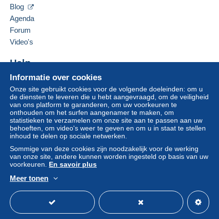
De items van deze verkoper verbergen
voor de rekening van de koper.
Blog
Agenda
Als de verkoopvoorwaarden van de verkoper
clausules bevatten met betrekking tot de betaling,
Forum
moeten deze als nietig worden beschouwd. De
Video's
betalingsvoorwaarden van de website van
Delcampe, zoals gedefinieerd in de
Help
gebruiksvoorwaarden
, zijn de enige die van
Informatie over cookies
Hulpcentrum
toepassing zijn.
Onze site gebruikt cookies voor de volgende doeleinden: om u
Kopen op Delcampe
Aankopen moeten worden betaald binnen
14
de diensten te leveren die u hebt aangevraagd, om de veiligheid
Verkopen op Delcampe
van ons platform te garanderen, om uw voorkeuren te
dagen
na ontvangst van de eindafrekening van de
onthouden om het surfen aangenamer te maken, om
Een beveiligde website
verkoper.
statistieken te verzamelen om onze site aan te passen aan uw
behoeften, om video's weer te geven en om u in staat te stellen
inhoud te delen op sociale netwerken.
Pour les cartes postales, frais de port, au choix de
Sommige van deze cookies zijn noodzakelijk voor de werking
l’acheteur pour un envoi EN FRANCE à compter du
van onze site, andere kunnen worden ingesteld op basis van uw
voorkeuren.
En savoir plus
01/01/2026 :
Meer tonen
- en lettre simple verte :
Nederlands
USD
Standaardmodus
Ame
pour 1 ou 2 cartes postales : 1,55 euro
o
pour 3 à 6 cartes postales : 3,15 euros
o