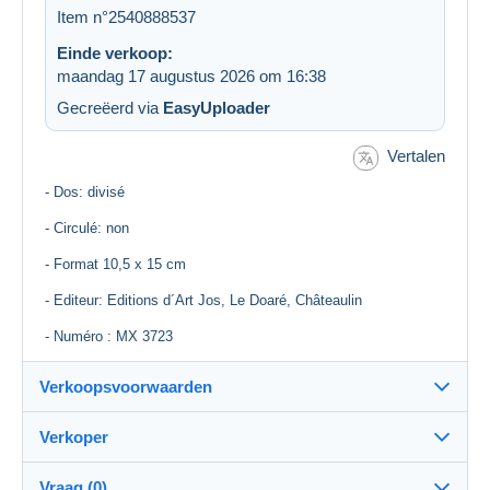
Item n°2540888537
Einde verkoop:
maandag 17 augustus 2026 om 16:38
Gecreëerd via
EasyUploader
Vertalen
- Dos: divisé
- Circulé: non
- Format 10,5 x 15 cm
- Editeur: Editions d´Art Jos, Le Doaré, Châteaulin
- Numéro : MX 3723
Verkoopsvoorwaarden
Verkoper
Bestemming:
Zie de lijst van landen
Vraag (0)