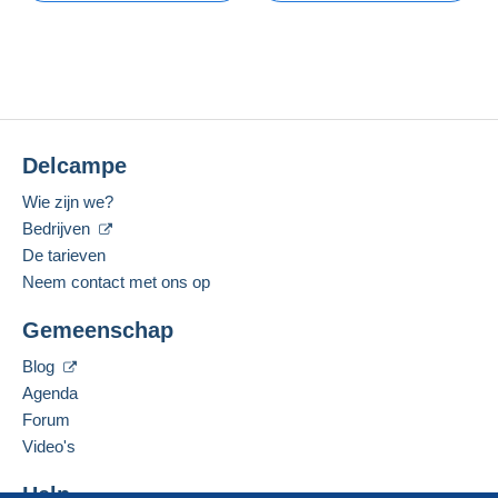
Betaalmogelijkheden:
13 jan 2012
Een sessie openen
De biedingen vernieuwen
Laatste verbinding:
Betalingsvoorwaarden:
Minder dan 24 uur
Alle betalingen worden gedaan met
credit/debitcard
of overschrijving naar uw saldo.
Momenteel geen bod.
Betaalmiddelen:
Er worden geen betalingen gedaan per cheque of
bankoverschrijving rechtstreeks aan de verkoper.
Voor uw veiligheid zijn de verkopen anoniem.
Delcampe
Woonplaats:
De koper gebruikt de middelen die Delcampe ter
Spanje
Wie zijn we?
beschikking stelt in de pagina "
Mijn aankopen:
Gesproken talen:
Bedrijven
Betalen
".
Frans,
Engels (Verenigd Koninkrijk),
Spaans
De tarieven
Een betaling die niet is verricht met
Neem contact met ons op
credit/debitcard
of overboeking naar uw saldo,
Deze verkoper toevoegen aan mijn favorieten
wordt door de verkoper terugbetaald aan de koper.
Gemeenschap
De verkoper contacteren
Een onbetaalde aankoop kan gevolgen hebben
De items van deze verkoper verbergen
voor de rekening van de koper.
Blog
Agenda
Als de verkoopvoorwaarden van de verkoper
clausules bevatten met betrekking tot de betaling,
Forum
moeten deze als nietig worden beschouwd. De
Video's
betalingsvoorwaarden van de website van
Delcampe, zoals gedefinieerd in de
Help