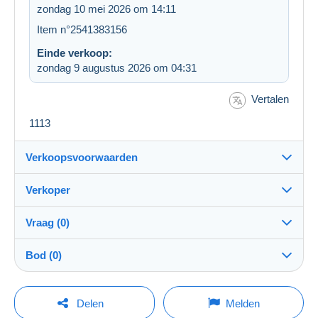
zondag 10 mei 2026 om 14:11
Item n°2541383156
Einde verkoop:
zondag 9 augustus 2026 om 04:31
Vertalen
1113
Verkoopsvoorwaarden
Verkoper
Bestemming:
Zie de lijst van landen
Vraag (0)
postcardsdon
99%
(38492x)
Verzending:
Bod (0)
Verzending na betaling
Winkel
Kosten:
De verkoop zal met één minuut worden verlengd
Voor rekening van de koper
Om een vraag te stellen moet u een sessie
indien een bod wordt uitgebracht minder dan één
Delen
Melden
minuut voor de uiterste termijn.
openen.
Lid sedert: