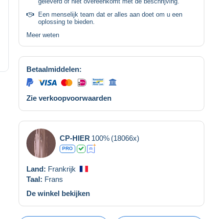
geleverd of niet overeenkomt met de beschrijving.
Een menselijk team dat er alles aan doet om u een
oplossing te bieden.
Meer weten
Betaalmiddelen:
Zie verkoopvoorwaarden
CP-HIER
100%
(18066x)
PRO
Land:
Frankrijk
Taal:
Frans
De winkel bekijken