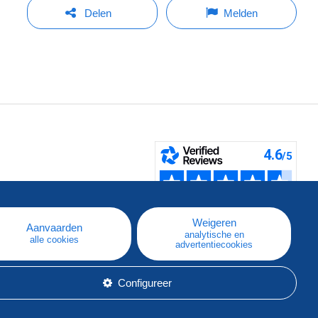
Delen
Melden
pe
e
Weigeren
Aanvaarden
analytische en
alle cookies
advertentiecookies
Configureer