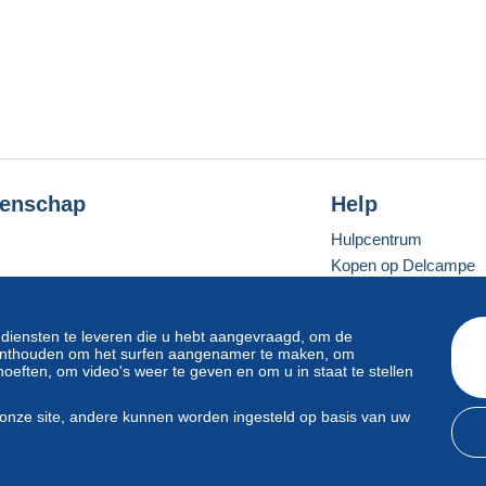
enschap
Help
Hulpcentrum
Kopen op Delcampe
Verkopen op Delcam
Een beveiligde websit
 diensten te leveren die u hebt aangevraagd, om de
e onthouden om het surfen aangenamer te maken, om
oeften, om video's weer te geven en om u in staat te stellen
Standaardmodus
onze site, andere kunnen worden ingesteld op basis van uw
svoorwaarden
en
privacy
.
Beheer van cookies