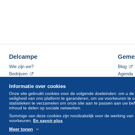
Delcampe
Geme
Wie zijn we?
Blog
Bedrijven
Agenda
De tarieven
Forum
Informatie over cookies
Neem contact met ons op
Video's
Onze site gebruikt cookies voor de volgende doeleinden: om u de
veiligheid van ons platform te garanderen, om uw voorkeuren t
statistieken te verzamelen om onze site aan te passen aan uw beh
inhoud te delen op sociale netwerken.
Nederlands
USD
America/Indiana/Vevay
Sommige van deze cookies zijn noodzakelijk voor de werking van 
voorkeuren.
En savoir plus
Meer tonen
© Delcampe International srl. Alle rechten voorbehouden.
Gebruik