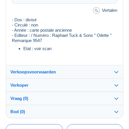
Vertalen
- Dos : divisé
- Circulé : non
- Année : carte postale ancienne
- Editeur : / Numéro : Raphael Tuck & Sons “ Oilette ”
Remarque 9547
Etat : voir scan
Verkoopsvoorwaarden
Verkoper
Bestemming:
Zie de lijst van landen
Vraag (0)
superpna
100%
(17021x)
Verzending:
Bod (0)
Verzending na betaling
PRO
Winkel
Kosten:
De verkoop zal met één minuut worden verlengd
Voor rekening van de koper