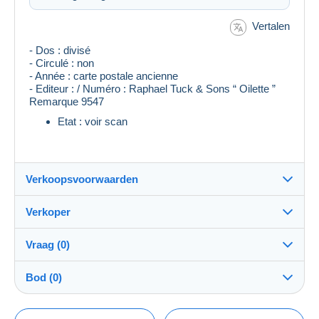
Vertalen
- Dos : divisé
- Circulé : non
- Année : carte postale ancienne
- Editeur : / Numéro : Raphael Tuck & Sons “ Oilette ”
Remarque 9547
Etat : voir scan
Verkoopsvoorwaarden
Verkoper
Bestemming:
Zie de lijst van landen
Vraag (0)
superpna
100%
(17021x)
Verzending:
Bod (0)
Verzending na betaling
PRO
Winkel
Kosten:
De verkoop zal met één minuut worden verlengd
Voor rekening van de koper