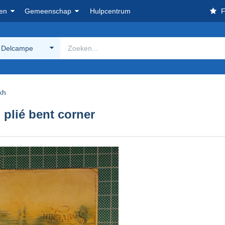
en
Gemeenschap
Hulpcentrum
F
 Delcampe
kh
 plié bent corner