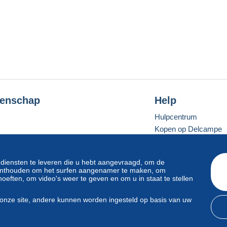
enschap
Help
Hulpcentrum
Kopen op Delcampe
Verkopen op Delcam
Een beveiligde websit
 diensten te leveren die u hebt aangevraagd, om de
e onthouden om het surfen aangenamer te maken, om
oeften, om video's weer te geven en om u in staat te stellen
Standaardmodus
onze site, andere kunnen worden ingesteld op basis van uw
svoorwaarden
en
privacy
.
Beheer van cookies