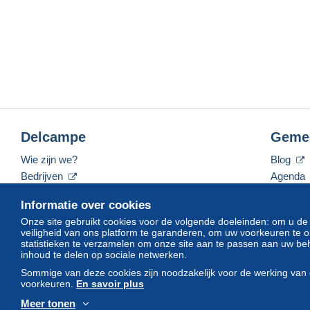
Delcampe
Geme
Wie zijn we?
Blog
Bedrijven
Agenda
De tarieven
Forum
Informatie over cookies
Neem contact met ons op
Video's
Onze site gebruikt cookies voor de volgende doeleinden: om u de
veiligheid van ons platform te garanderen, om uw voorkeuren t
statistieken te verzamelen om onze site aan te passen aan uw beh
inhoud te delen op sociale netwerken.
Nederlands
USD
America/Indiana/Vevay
Sommige van deze cookies zijn noodzakelijk voor de werking van 
voorkeuren.
En savoir plus
Meer tonen
© Delcampe International srl. Alle rechten voorbehouden.
Gebruik