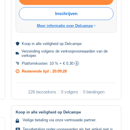
Inschrijven
Meer informatie over Delcampe
Koop in alle
veiligheid
op Delcampe
Verzending volgens de
verkoopvoorwaarden van de
verkoper
.
Platformkosten:
10 % + € 0,30
Resterende tijd :
20:09:28
226 bezoekers
0 volgers
0 biedingen
Koop in alle veiligheid op Delcampe
Veilige betaling via onze vertrouwde partner.
Terugbetaling onder voorwaarden als het artikel niet is