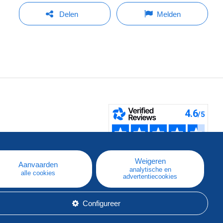
Delen
Melden
pe
e
Weigeren
Aanvaarden
analytische en
alle cookies
advertentiecookies
Configureer