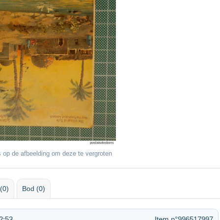
 op de afbeelding om deze te vergroten
(0)
Bod (0)
2:53
Item n°996517997