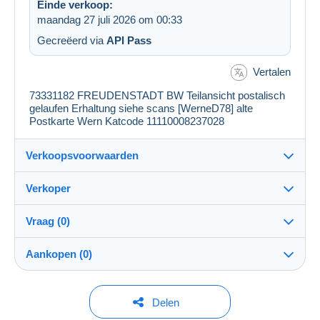
Einde verkoop:
maandag 27 juli 2026 om 00:33
Gecreëerd via
API Pass
Vertalen
73331182 FREUDENSTADT BW Teilansicht postalisch
gelaufen Erhaltung siehe scans [WerneD78] alte
Postkarte Wern Katcode 11110008237028
Verkoopsvoorwaarden
Verkoper
Details van de verkoopvoorwaarden
Vraag (0)
Verzending
my_postales
100%
(71364x)
Verzending na betaling binnen 1 dagen
Aankopen (0)
PRO
Winkel
Garantie:
Herroepingsrecht
|
Retourkosten ten laste van de koper.
Om een vraag te stellen moet u een sessie
Laatste actualisering: 06:20:05
Delen
Om de termijnen voor terugzending en terugbetaling van
openen.
Naam: