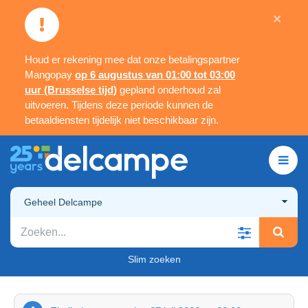
×
Houd er rekening mee dat onze betalingspartner
Mangopay
op 6 augustus van 01:00 tot 03:00
uur (Brusselse tijd)
gepland onderhoud zal
uitvoeren. Tijdens deze periode kunnen de
betaaldiensten tijdelijk niet beschikbaar zijn.
Geheel Delcampe
Slim zoeken