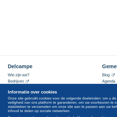
Delcampe
Geme
Wie zijn we?
Blog
Bedrijven
Agenda
De tarieven
Forum
Informatie over cookies
Neem contact met ons op
Video's
Onze site gebruikt cookies voor de volgende doeleinden: om u de
veiligheid van ons platform te garanderen, om uw voorkeuren t
statistieken te verzamelen om onze site aan te passen aan uw beh
inhoud te delen op sociale netwerken.
Nederlands
USD
America/Indiana/Vevay