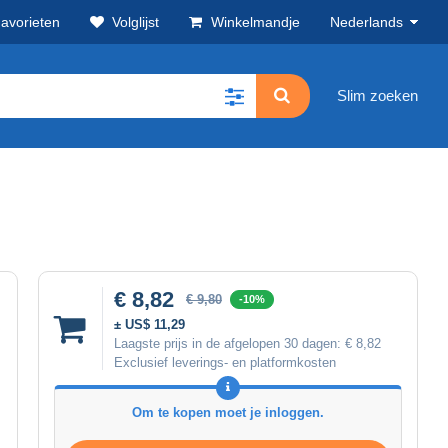
avorieten
Volglijst
Winkelmandje
Nederlands
Slim zoeken
€ 8,82
€ 9,80
-10%
± US$ 11,29
Laagste prijs in de afgelopen 30 dagen:
€ 8,82
Exclusief leverings- en platformkosten
Om te kopen moet je inloggen.