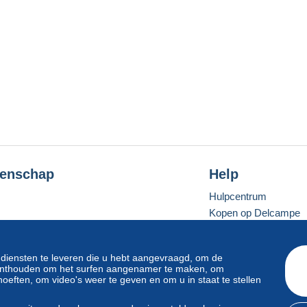
enschap
Help
Hulpcentrum
Kopen op Delcampe
Verkopen op Delcam
Een beveiligde websit
 diensten te leveren die u hebt aangevraagd, om de
e onthouden om het surfen aangenamer te maken, om
oeften, om video's weer te geven en om u in staat te stellen
Standaardmodus