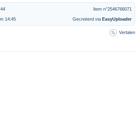
:44
Item n°2546766071
om 14:45
Gecreëerd via
EasyUploader
Vertalen