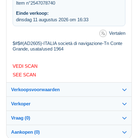
Item n°2547078740
Einde verkoop:
dinsdag 11 augustus 2026 om 16:33
Vertalen
$#$#(AD2605)-ITALIA società di navigazione-Tn Conte
Grande, usata/used 1964
VEDI SCAN
SEE SCAN
Verkoopsvoorwaarden
Verkoper
Details van de verkoopvoorwaarden
Vraag (0)
Verzending
antlun10
100%
(789x)
Verzending na betaling binnen 5 dagen
Aankopen (0)
PRO