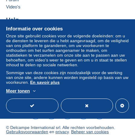
Deze verkoper toevoegen aan mijn favorieten
Video's
De verkoper contacteren
Zone 4
De items van deze verkoper verbergen
Help
Zone 5
Informatie over cookies
Hulpcentrum
Onze site gebruikt cookies voor de volgende doeleinden: om u
Kopen op Delcampe
de diensten te leveren die u hebt aangevraagd, om de veiligheid
Zone 6
Verkopen op Delcampe
van ons platform te garanderen, om uw voorkeuren te
onthouden om het surfen aangenamer te maken, om
Een beveiligde website
statistieken te verzamelen om onze site aan te passen aan uw
Zone 7
behoeften, om video's weer te geven en om u in staat te stellen
inhoud te delen op sociale netwerken.
Sommige van deze cookies zijn noodzakelijk voor de werking
Deze zone omvat
één land
.
van onze site, andere kunnen worden ingesteld op basis van uw
voorkeuren.
En savoir plus
Brief (normaal/klein formaat)
Meer tonen
Nederlands
USD
Standaardmodus
Ame
Betaling via:
Van 1gr tot 100gr
€ 2,95
© Delcampe International srl. Alle rechten voorbehouden.
Van 101gr tot 250gr
Gebruiksvoorwaarden
en
privacy
.
Beheer van cookies