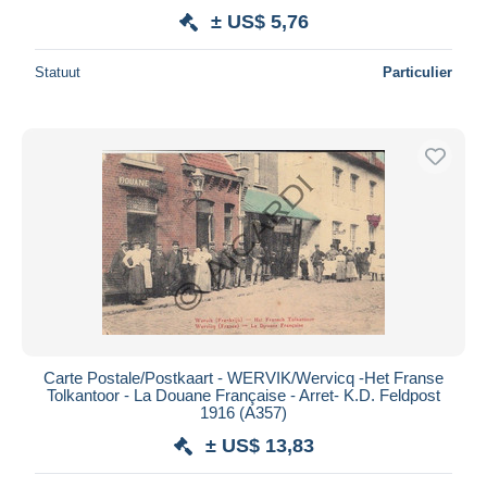
± US$ 5,76
Statuut
Particulier
Carte Postale/Postkaart - WERVIK/Wervicq -Het Franse
Tolkantoor - La Douane Française - Arret- K.D. Feldpost
1916 (A357)
± US$ 13,83