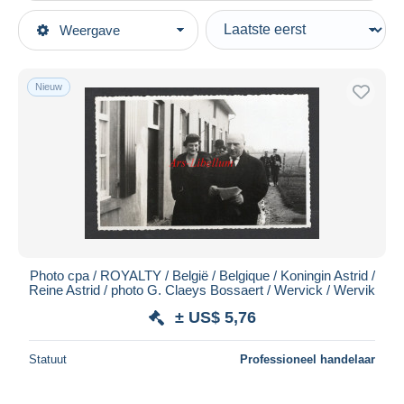
Type verkopen
Weergave
Topcategorieën
Actief
Postkaarten
Vaste prijs
Europa
Nieuw
Veiling met biedingen
België
Veilingen zonder biedingen
West-Vlaanderen
Veilinghuizen
Verkocht
Wervik
Duur
Alle looptijden
Nieuw sinds
Dagen
Photo cpa / ROYALTY / België / Belgique / Koningin Astrid /
Reine Astrid / photo G. Claeys Bossaert / Wervick / Wervik
Eindigt binnen
uren
± US$ 5,76
Prijs
Statuut
Professioneel handelaar
Van
US$
tot
US$
Alleen met korting