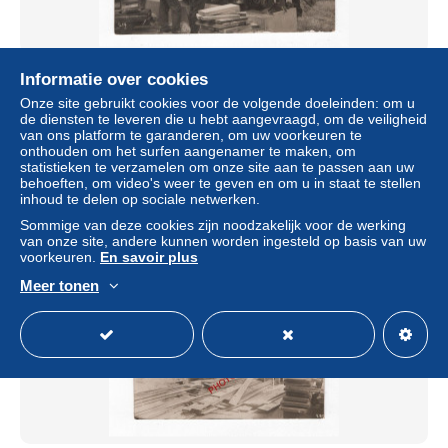
WERVIK-WERVICQ-LAINE de BOIS-Menuisiers-CARTE
Informatie over cookies
PHOTO allemande-GUERRE14-18-1 WK-BELGIEN-?-
Onze site gebruikt cookies voor de volgende doeleinden: om u
FRANCE-?-FELDPOST-
de diensten te leveren die u hebt aangevraagd, om de veiligheid
± US$ 41,48
van ons platform te garanderen, om uw voorkeuren te
onthouden om het surfen aangenamer te maken, om
statistieken te verzamelen om onze site aan te passen aan uw
Statuut
Professioneel handelaar
behoeften, om video's weer te geven en om u in staat te stellen
inhoud te delen op sociale netwerken.
Sommige van deze cookies zijn noodzakelijk voor de werking
van onze site, andere kunnen worden ingesteld op basis van uw
voorkeuren.
En savoir plus
Meer tonen