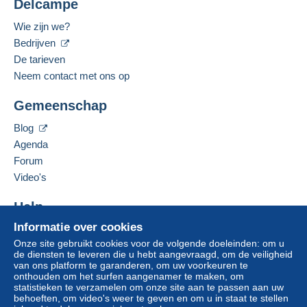
Voor uw veiligheid zijn de verkopen anoniem.
Delcampe
Woonplaats:
De koper gebruikt de middelen die Delcampe ter
België
Wie zijn we?
beschikking stelt in de pagina "
Mijn aankopen:
Bedrijven
Gesproken talen:
Betalen
".
Frans,
Engels (Verenigd Koninkrijk),
Nederlands
De tarieven
Een betaling die niet is verricht met
Neem contact met ons op
credit/debitcard
of overboeking naar uw saldo,
Deze verkoper toevoegen aan mijn favorieten
wordt door de verkoper terugbetaald aan de koper.
Gemeenschap
De verkoper contacteren
Een onbetaalde aankoop kan gevolgen hebben
De items van deze verkoper verbergen
voor de rekening van de koper.
Blog
Agenda
Als de verkoopvoorwaarden van de verkoper
clausules bevatten met betrekking tot de betaling,
Forum
moeten deze als nietig worden beschouwd. De
Video's
betalingsvoorwaarden van de website van
Delcampe, zoals gedefinieerd in de
Help
gebruiksvoorwaarden
, zijn de enige die van
Informatie over cookies
Hulpcentrum
toepassing zijn.
Onze site gebruikt cookies voor de volgende doeleinden: om u
Kopen op Delcampe
Aankopen moeten worden betaald binnen
14
de diensten te leveren die u hebt aangevraagd, om de veiligheid
Verkopen op Delcampe
van ons platform te garanderen, om uw voorkeuren te
dagen
na ontvangst van de eindafrekening van de
onthouden om het surfen aangenamer te maken, om
Een beveiligde website
verkoper.
statistieken te verzamelen om onze site aan te passen aan uw
behoeften, om video's weer te geven en om u in staat te stellen