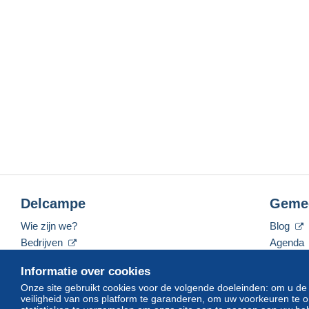
Delcampe
Geme
Wie zijn we?
Blog
Bedrijven
Agenda
De tarieven
Forum
Informatie over cookies
Neem contact met ons op
Video's
Onze site gebruikt cookies voor de volgende doeleinden: om u de
veiligheid van ons platform te garanderen, om uw voorkeuren t