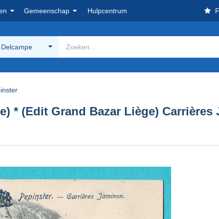
en
Gemeenschap
Hulpcentrum
F
 Delcampe
inster
ie) * (Edit Grand Bazar Liège) Carrières