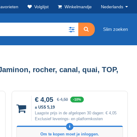
avorieten
Volglijst
Winkelmandje
Nederlands
Slim zoeken
 Jaminon, rocher, canal, quai, TOP,
€ 4,05
€ 4,50
-10%
± US$ 5,19
Laagste prijs in de afgelopen 30 dagen:
€ 4,05
Exclusief leverings- en platformkosten
Om te kopen moet je inloggen.