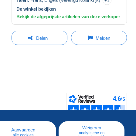
Talen:
Frans,
Engels (Verenigd Koninkrijk)
2
De winkel bekijken
Bekijk de afgeprijsde artikelen van deze verkoper
Delen
Melden
pe
e
Weigeren
Aanvaarden
analytische en
alle cookies