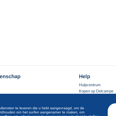
enschap
Help
Hulpcentrum
Kopen op Delcampe
Verkopen op Delcam
Een beveiligde websit
 diensten te leveren die u hebt aangevraagd, om de
e onthouden om het surfen aangenamer te maken, om