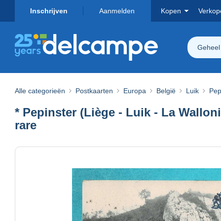
Inschrijven
Aanmelden
Kopen
Verkop
Geheel
Alle categorieën
Postkaarten
Europa
België
Luik
Pep
* Pepinster (Liège - Luik - La Wallon
rare