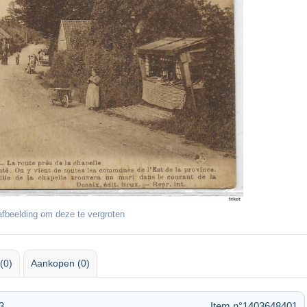
fbeelding om deze te vergroten
(0)
Aankopen (0)
3
Item n°1403648401