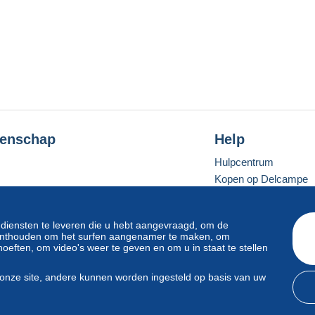
enschap
Help
Hulpcentrum
Kopen op Delcampe
Verkopen op Delcam
Een beveiligde websit
 diensten te leveren die u hebt aangevraagd, om de
e onthouden om het surfen aangenamer te maken, om
oeften, om video's weer te geven en om u in staat te stellen
Standaardmodus
onze site, andere kunnen worden ingesteld op basis van uw
svoorwaarden
en
privacy
.
Beheer van cookies