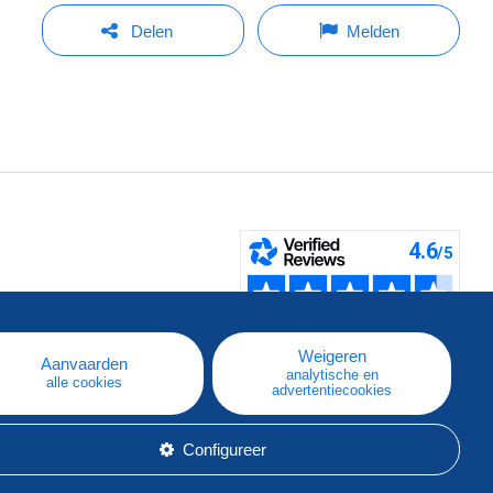
Delen
Melden
pe
e
Weigeren
Aanvaarden
analytische en
alle cookies
advertentiecookies
Configureer