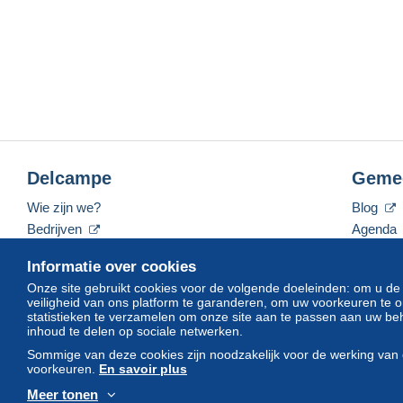
Delcampe
Geme
Wie zijn we?
Blog
Bedrijven
Agenda
De tarieven
Forum
Informatie over cookies
Neem contact met ons op
Video's
Onze site gebruikt cookies voor de volgende doeleinden: om u de
veiligheid van ons platform te garanderen, om uw voorkeuren t
statistieken te verzamelen om onze site aan te passen aan uw beh
inhoud te delen op sociale netwerken.
Nederlands
USD
America/Indiana/Vevay
Sommige van deze cookies zijn noodzakelijk voor de werking van 
voorkeuren.
En savoir plus
Meer tonen
© Delcampe International srl. Alle rechten voorbehouden.
Gebruik