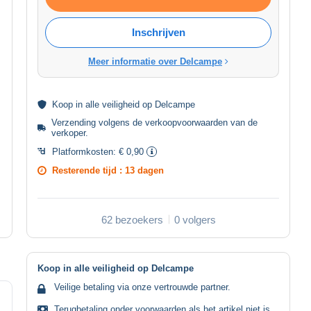
Inschrijven
Meer informatie over Delcampe
Koop in alle
veiligheid
op Delcampe
Verzending volgens de
verkoopvoorwaarden van de
verkoper
.
Platformkosten:
€ 0,90
Resterende tijd :
13 dagen
62 bezoekers
0 volgers
Koop in alle veiligheid op Delcampe
Veilige betaling via onze vertrouwde partner.
Terugbetaling onder voorwaarden als het artikel niet is