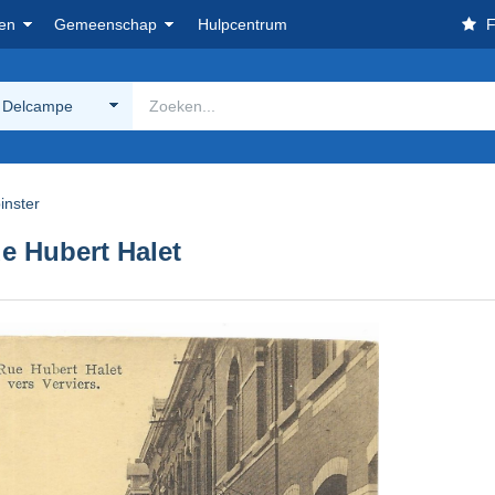
en
Gemeenschap
Hulpcentrum
F
 Delcampe
inster
 Hubert Halet