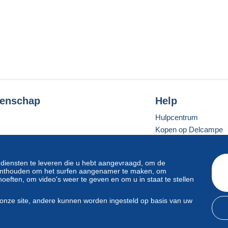
enschap
Help
Hulpcentrum
Kopen op Delcampe
Verkopen op Delcam
Een beveiligde websit
 diensten te leveren die u hebt aangevraagd, om de
e onthouden om het surfen aangenamer te maken, om
oeften, om video's weer te geven en om u in staat te stellen
Standaardmodus
onze site, andere kunnen worden ingesteld op basis van uw
svoorwaarden
en
privacy
.
Beheer van cookies