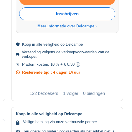
Inschrijven
Meer informatie over Delcampe
Koop in alle
veiligheid
op Delcampe
Verzending volgens de
verkoopvoorwaarden van de
verkoper
.
Platformkosten:
10 % + € 0,30
Resterende tijd :
4 dagen 14 uur
122 bezoekers
1 volger
0 biedingen
Koop in alle veiligheid op Delcampe
Veilige betaling via onze vertrouwde partner.
Terugbetaling onder voorwaarden als het artikel niet is