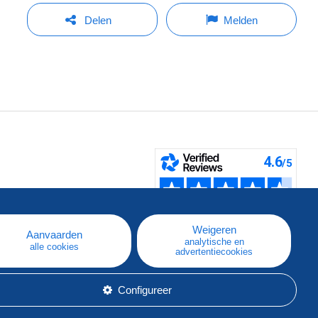
Delen
Melden
pe
e
Weigeren
Aanvaarden
analytische en
alle cookies
advertentiecookies
Configureer