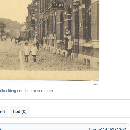
fbeelding om deze te vergroten
(0)
Bod (0)
3
Item n°1425931802