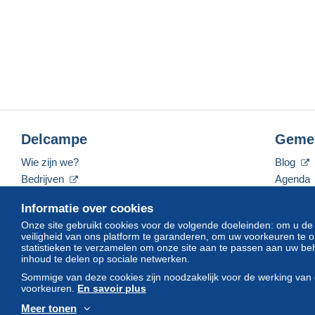
Delcampe
Geme
Wie zijn we?
Blog
Bedrijven
Agenda
De tarieven
Forum
Informatie over cookies
Neem contact met ons op
Video's
Onze site gebruikt cookies voor de volgende doeleinden: om u de
veiligheid van ons platform te garanderen, om uw voorkeuren t
statistieken te verzamelen om onze site aan te passen aan uw beh
inhoud te delen op sociale netwerken.
Nederlands
USD
America/Indiana/Vevay
Sommige van deze cookies zijn noodzakelijk voor de werking van 
voorkeuren.
En savoir plus
Meer tonen
© Delcampe International srl. Alle rechten voorbehouden.
Gebruik