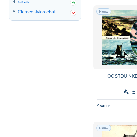
ranas
Clement-Marechal
Nieuw
OOSTDUINKE
±
Statuut
Nieuw