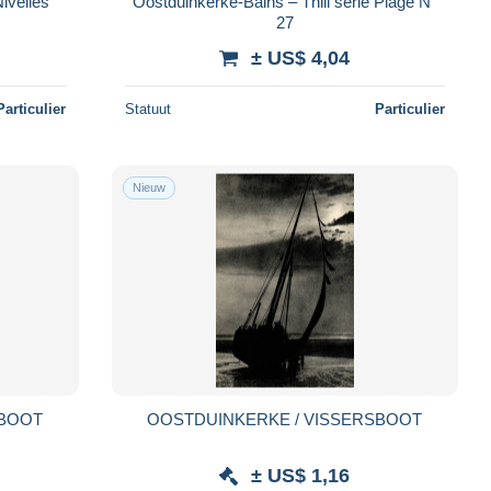
ivelles
Oostduinkerke-Bains – Thill série Plage N°
27
± US$ 4,04
Particulier
Statuut
Particulier
Nieuw
SBOOT
OOSTDUINKERKE / VISSERSBOOT
± US$ 1,16