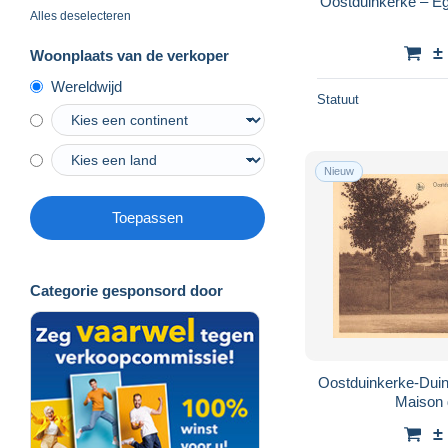
Oostduinkerke – Egl
Alles deselecteren
±
Woonplaats van de verkoper
Wereldwijd
Statuut
Nieuw
Toepassen
Categorie gesponsord door
Oostduinkerke-Duinp
Maison 
±