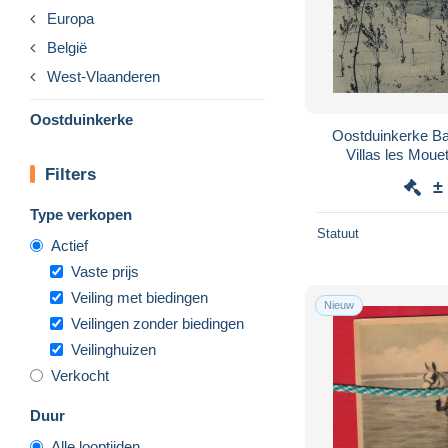
Europa
België
West-Vlaanderen
Oostduinkerke
Oostduinkerke Bai
Villas les Moue
Filters
±
Type verkopen
Statuut
Actief
Vaste prijs
Veiling met biedingen
Nieuw
Veilingen zonder biedingen
Veilinghuizen
Verkocht
Duur
Alle looptijden