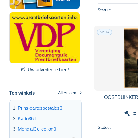
Statuut
Nieuw
Uw advertentie hier?
Top winkels
Alles zien
OOSTDUINKER
Prins-cartespostales
±
Karto86
Statuut
MondialCollection