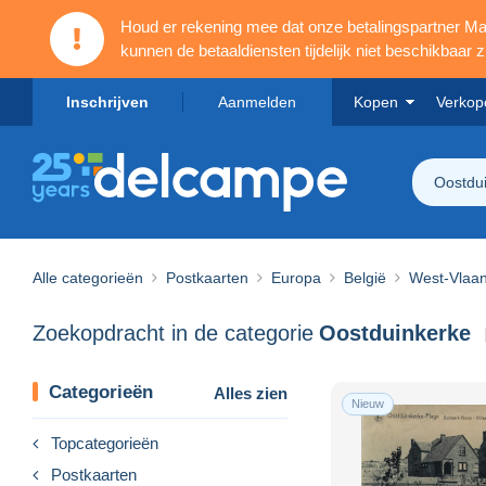
Houd er rekening mee dat onze betalingspartner 
kunnen de betaaldiensten tijdelijk niet beschikbaar zi
Inschrijven
Aanmelden
Kopen
Verkop
Oostdu
Alle categorieën
Postkaarten
Europa
België
West-Vlaa
Zoekopdracht in de categorie
Oostduinkerke
Categorieën
Alles zien
Nieuw
Topcategorieën
Postkaarten