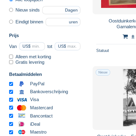
Nieuw sinds
Dagen
Oostduinkerk
Eindigt binnen
uren
Garnalenv
Prijs
±
Van
US$
tot
US$
Statuut
Alleen met korting
Gratis levering
Nieuw
Betaalmiddelen
PayPal
Bankoverschrijving
Visa
Mastercard
Bancontact
iDeal
Maestro