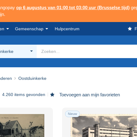
Mangopay
op 6 augustus van 01:00 tot 03:00 uur (Brusselse tijd)
gep
jn.
en
Gemeenschap
Hulpcentrum
F
inkerke
nderen
Oostduinkerke
4.260 items gevonden
Toevoegen aan mijn favorieten
Nieuw