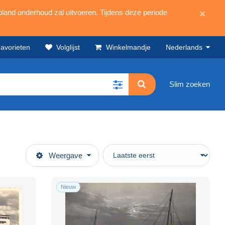
land onderhoud zal uitvoeren. Tijdens deze periode
×
avorieten
Volglijst
Winkelmandje
Nederlands
Slim zoeken
Weergave
Nieuw