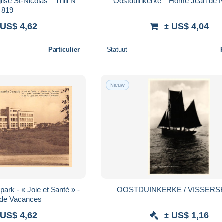
ise St-Nicolas – Thill N°
Oostduinkerke – Home Jean de N
819
 US$ 4,62
± US$ 4,04
Particulier
Statuut
Nieuw
ark - « Joie et Santé » -
OOSTDUINKERKE / VISSER
de Vacances
 US$ 4,62
± US$ 1,16