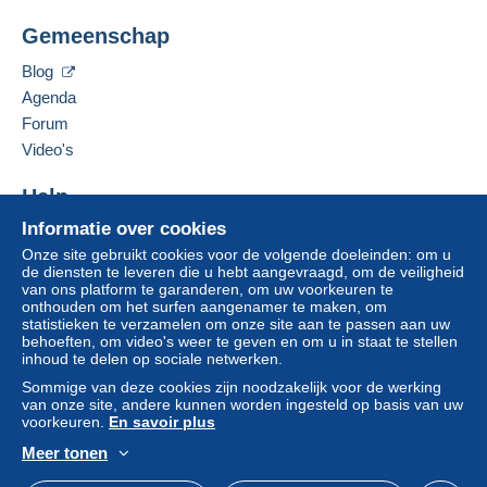
Betaling via:
Gemeenschap
Deze verkoper toevoegen aan mijn favorieten
De verkoper contacteren
Brief (normaal/klein formaat)
Blog
De items van deze verkoper verbergen
€ 0,00
Agenda
Forum
Video's
Betalingsvoorwaarden:
Alle betalingen worden gedaan met
credit/debitcard
of
Help
overschrijving naar uw saldo. Er worden geen
Informatie over cookies
Hulpcentrum
betalingen gedaan per cheque of bankoverschrijving
Onze site gebruikt cookies voor de volgende doeleinden: om u
Kopen op Delcampe
rechtstreeks aan de verkoper.
de diensten te leveren die u hebt aangevraagd, om de veiligheid
Verkopen op Delcampe
van ons platform te garanderen, om uw voorkeuren te
De koper gebruikt de middelen die Delcampe ter
onthouden om het surfen aangenamer te maken, om
Een beveiligde website
beschikking stelt in de pagina "
Mijn aankopen: Betalen
".
statistieken te verzamelen om onze site aan te passen aan uw
behoeften, om video's weer te geven en om u in staat te stellen
Een betaling die niet is verricht met
credit/debitcard
of
inhoud te delen op sociale netwerken.
overboeking naar uw saldo, wordt door de verkoper
Sommige van deze cookies zijn noodzakelijk voor de werking
terugbetaald aan de koper. Een onbetaalde aankoop kan
van onze site, andere kunnen worden ingesteld op basis van uw
gevolgen hebben voor de rekening van de koper.
voorkeuren.
En savoir plus
Als de verkoopvoorwaarden van de verkoper clausules
Meer tonen
Nederlands
USD
Standaardmodus
Ame
bevatten met betrekking tot de betaling, moeten deze