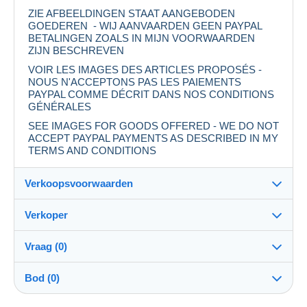
ZIE AFBEELDINGEN STAAT AANGEBODEN
GOEDEREN - WIJ AANVAARDEN GEEN PAYPAL
BETALINGEN ZOALS IN MIJN VOORWAARDEN
ZIJN BESCHREVEN
VOIR LES IMAGES DES ARTICLES PROPOSÉS -
NOUS N'ACCEPTONS PAS LES PAIEMENTS
PAYPAL COMME DÉCRIT DANS NOS CONDITIONS
GÉNÉRALES
SEE IMAGES FOR GOODS OFFERED - WE DO NOT
ACCEPT PAYPAL PAYMENTS AS DESCRIBED IN MY
TERMS AND CONDITIONS
Verkoopsvoorwaarden
Verkoper
Bestemming:
Zie de lijst van landen
Vraag (0)
gcvarenagent
100%
(72704x)
Eigenhandig:
Bod (0)
Ja
PRO
Winkel
Verzending: