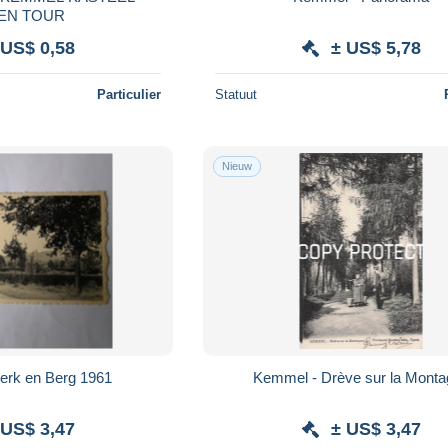
EN TOUR
 US$ 0,58
± US$ 5,78
Particulier
Statuut
Nieuw
erk en Berg 1961
Kemmel - Drève sur la Mont
 US$ 3,47
± US$ 3,47