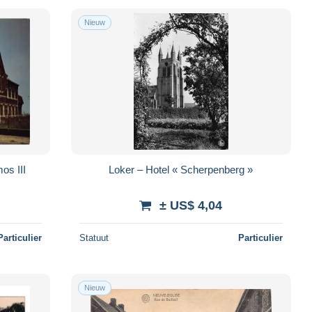
Nieuw
s III
Loker – Hotel « Scherpenberg »
± US$ 4,04
Particulier
Statuut
Particulier
Nieuw