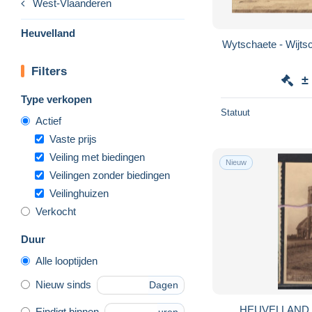
West-Vlaanderen
Heuvelland
Filters
±
Type verkopen
Statuut
Actief
Vaste prijs
Veiling met biedingen
Nieuw
Veilingen zonder biedingen
Veilinghuizen
Verkocht
Duur
Alle looptijden
Nieuw sinds
Dagen
HEUVELLAND
Eindigt binnen