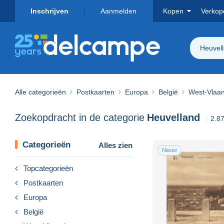
Inschrijven
Aanmelden
Kopen
Verkop
Heuvel
Alle categorieën
Postkaarten
Europa
België
West-Vlaa
Zoekopdracht in de categorie
Heuvelland
2.8
Categorieën
Alles zien
Nieuw
Topcategorieën
Postkaarten
Europa
België