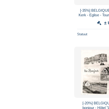
[-35%] BELGIQUE
Kerk - Eglise - Tour
Obl 1903 - Car
± 
Statuut
[-20%] BELGIQU
bonjour - Hôtel "