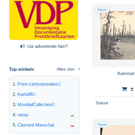
Nieuw
Uw advertentie hier?
Top winkels
Alles zien
Kemmel 
Prins-cartespostales
±
Karto86
Statuut
MondialCollection
ranas
Clement-Marechal
Nieuw