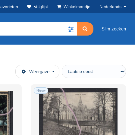
avorieten
Volglijst
Winkelmandje
Nederlands
Slim zoeken
Weergave
Nieuw