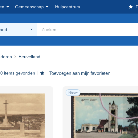
en
Gemeenschap
Hulpcentrum
F
land
nderen
Heuvelland
70 items gevonden
Toevoegen aan mijn favorieten
Nieuw