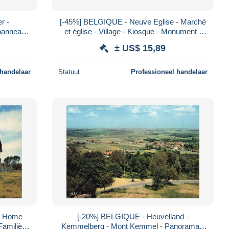
r -
[-45%] BELGIQUE - Neuve Eglise - Marché
 panneau -
et église - Village - Kiosque - Monument -
 ancienne
Obl Ypres - Animé - Carte postale anc
± US$ 15,89
 handelaar
Statuut
Professioneel handelaar
- Home
[-20%] BELGIQUE - Heuvelland -
Familiè
Kemmelberg - Mont Kemmel - Panorama -