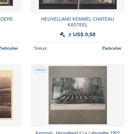
EDERE
HEUVELLAND KEMMEL CHATEAU
KASTEEL
± US$ 0,58
Particulier
Statuut
Particulier
Nieuw
Kemmel - Heuvelland // Le Labyrinthe 190?