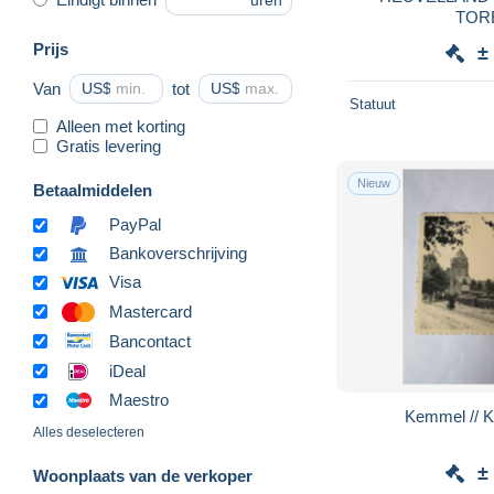
uren
TOR
Prijs
±
Van
US$
tot
US$
Statuut
Alleen met korting
Gratis levering
Nieuw
Betaalmiddelen
PayPal
Bankoverschrijving
Visa
Mastercard
Bancontact
iDeal
Maestro
Kemmel // K
Alles deselecteren
±
Woonplaats van de verkoper