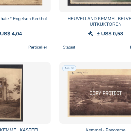
Wytschaete - Wijtschate * Engelsch Kerkhof
HEUVELLAND KEMMEL BELV
UITKIJKTOREN
 US$ 4,04
± US$ 0,58
Particulier
Statuut
Nieuw
 KEMMEL KASTEEL
Kemmel - Panorama