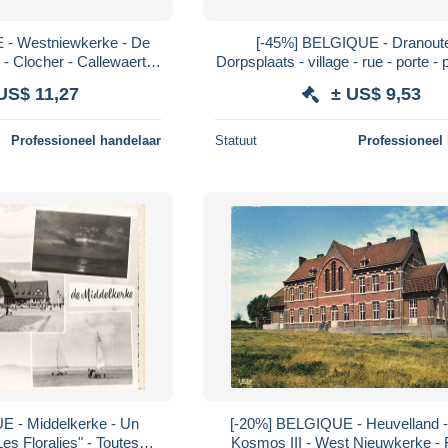
 - Westniewkerke - De
[-45%] BELGIQUE - Dranoute
 - Clocher - Callewaert -
Dorpsplaats - village - rue - porte -
te postale ancienne
Uitg Huyghe Dousy - Carte postale
US$ 11,27
± US$ 9,53
Professioneel handelaar
Statuut
Professioneel
E - Middelkerke - Un
[-20%] BELGIQUE - Heuvelland 
Les Floralies" - Toutes
Kosmos III - West Nieuwkerke - 