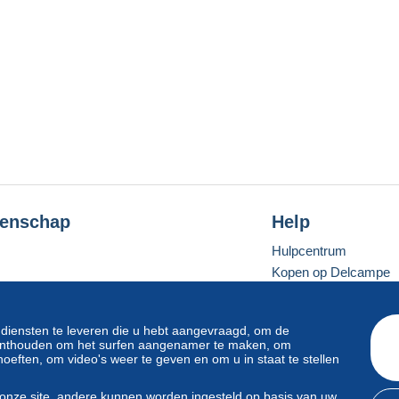
enschap
Help
Hulpcentrum
Kopen op Delcampe
Verkopen op Delcam
Een beveiligde websit
 diensten te leveren die u hebt aangevraagd, om de
e onthouden om het surfen aangenamer te maken, om
oeften, om video's weer te geven en om u in staat te stellen
Standaardmodus
onze site, andere kunnen worden ingesteld op basis van uw