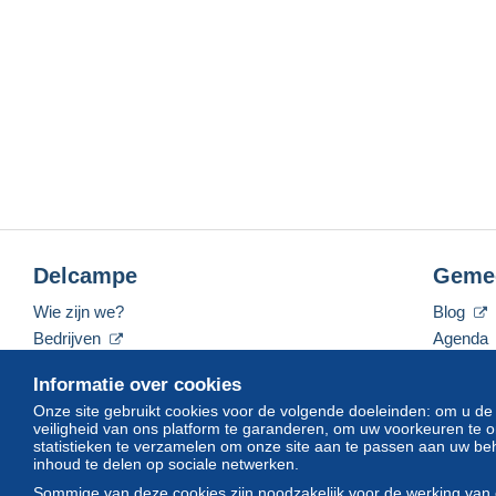
Delcampe
Geme
Wie zijn we?
Blog
Bedrijven
Agenda
De tarieven
Forum
Informatie over cookies
Neem contact met ons op
Video's
Onze site gebruikt cookies voor de volgende doeleinden: om u de
veiligheid van ons platform te garanderen, om uw voorkeuren t
statistieken te verzamelen om onze site aan te passen aan uw beh
inhoud te delen op sociale netwerken.
Nederlands
USD
America/Indiana/Vevay
Sommige van deze cookies zijn noodzakelijk voor de werking van 