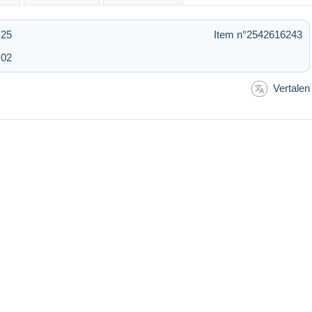
:25
Item n°2542616243
:02
Vertalen