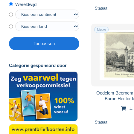
Wereldwijd
Statuut
Nieuw
Toepassen
Categorie gesponsord door
Oedelem Beernem Château de Monsieur le
Baron Hector le
K
±
Statuut