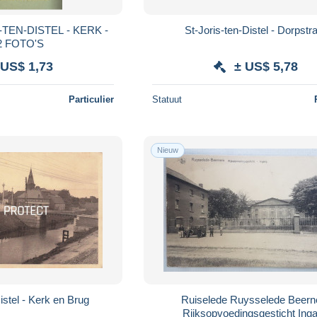
-TEN-DISTEL - KERK -
St-Joris-ten-Distel - Dor
2 FOTO'S
 US$ 1,73
± US$ 5,78
Particulier
Statuut
Nieuw
istel - Kerk en Brug
Ruiselede Ruysselede Beer
Rijksopvoedingsgesticht Ing