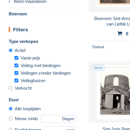
West-Vlaanderen
Beernem
Beernem Sint-Amandusgesticht, Broeders
va
Filters
±
Type verkopen
Statuut
Actief
Vaste prijs
Veiling met biedingen
Nieuw
Veilingen zonder biedingen
Veilinghuizen
Verkocht
Duur
Alle looptijden
Nieuw sinds
Dagen
Sint-Joris Beernem FOTO van de
Eindigt binnen