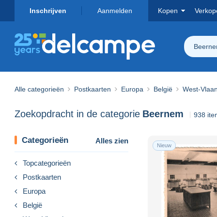
Inschrijven
Aanmelden
Kopen
Verkop
Beern
Alle categorieën
Postkaarten
Europa
België
West-Vlaa
Zoekopdracht in de categorie
Beernem
938 it
Categorieën
Alles zien
Nieuw
Topcategorieën
Postkaarten
Europa
België