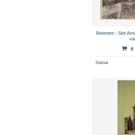
Beernem - Sint Ama
va
±
Statuut