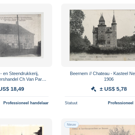
Beernem // Chateau - Kasteel N
iershandel Ch Van Parys
1906
Zusters
US$ 18,49
± US$ 5,78
Professioneel handelaar
Statuut
Professioneel
Nieuw