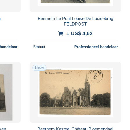
g
Beernem Le Pont Louise De Louisebrug
FELDPOST
± US$ 4,62
 handelaar
Statuut
Professioneel handelaar
Nieuw
indeken
Beernem Kasteel Château Bloemendael