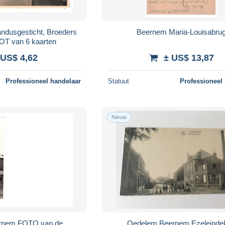
Beernem Maria-Louisabru
n Liefde LOT van 6 kaarten
 US$ 4,62
± US$ 13,87
Professioneel handelaar
Statuut
Professioneel
Nieuw
Oedelem Beernem Ezele