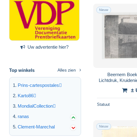
Nieuw
Uw advertentie hier?
Top winkels
Alles zien
Beernem Boek- en Steendrukkerij,
Lichtdruk, Kruiden
Prins-cartespostales
& 
± 
Karto86
Statuut
MondialCollection
ranas
Clement-Marechal
Nieuw