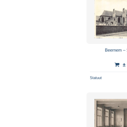
Beernem – 
±
Statuut