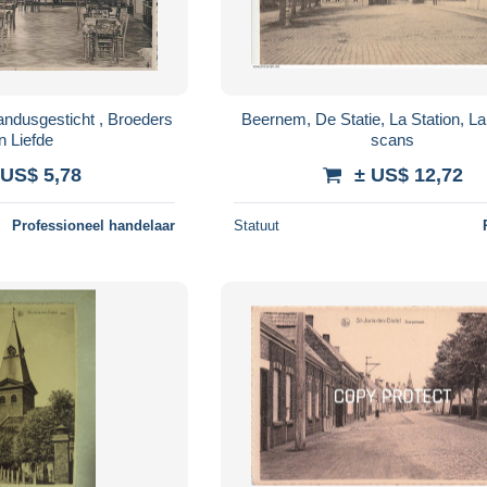
ndusgesticht , Broeders
Beernem, De Statie, La Station, La
n Liefde
scans
 US$ 5,78
± US$ 12,72
Professioneel handelaar
Statuut