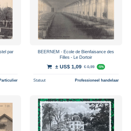
tel par
BEERNEM - Ecole de Bienfaisance des
Filles - Le Dortoir
± US$ 1,09
€ 0,99
-5%
Particulier
Statuut
Professioneel handelaar