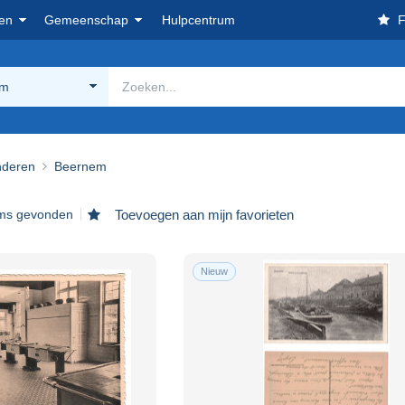
en
Gemeenschap
Hulpcentrum
F
em
nderen
Beernem
ems gevonden
Toevoegen aan mijn favorieten
Nieuw