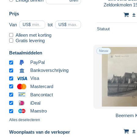
uren
Prijs
±
Van
US$
tot
US$
Statuut
Alleen met korting
Gratis levering
Nieuw
Betaalmiddelen
PayPal
Bankoverschrijving
Visa
Mastercard
Bancontact
iDeal
Maestro
B
Alles deselecteren
±
Woonplaats van de verkoper