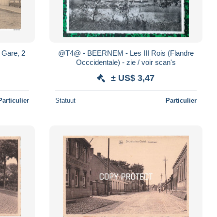
 Gare, 2
@T4@ - BEERNEM - Les III Rois (Flandre
Occcidentale) - zie / voir scan's
± US$ 3,47
Particulier
Statuut
Particulier