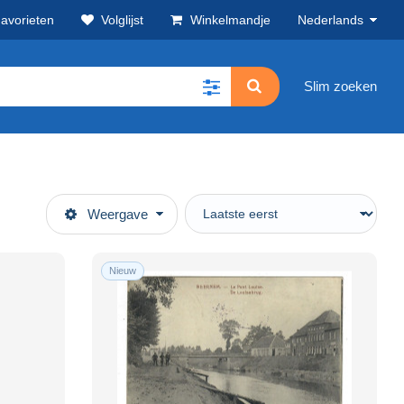
avorieten
Volglijst
Winkelmandje
Nederlands
Slim zoeken
Weergave
Nieuw