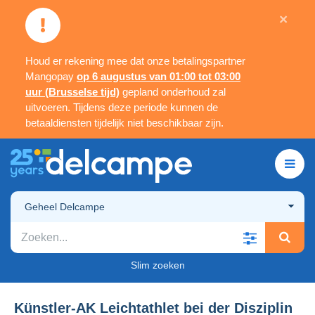
×
Houd er rekening mee dat onze betalingspartner
Mangopay
op 6 augustus van 01:00 tot 03:00
uur (Brusselse tijd)
gepland onderhoud zal
uitvoeren. Tijdens deze periode kunnen de
betaaldiensten tijdelijk niet beschikbaar zijn.
Geheel Delcampe
Slim zoeken
Künstler-AK Leichtathlet bei der Disziplin