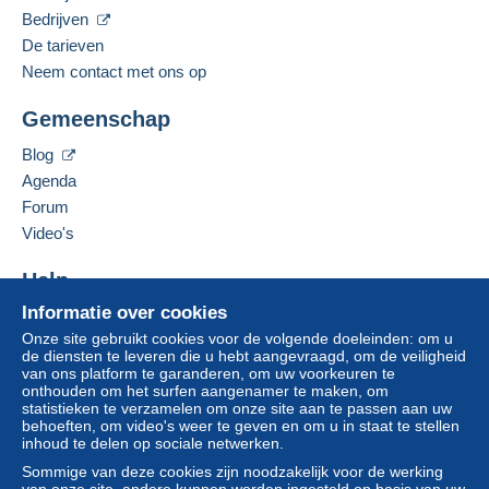
Bedrijven
Gesproken talen:
Frans,
Engels (Verenigd Koninkrijk),
Duits
De tarieven
Om toegang te krijgen tot de
Deze zone omvat
één land
.
Neem contact met ons op
leveringsinformatie, moet u lid zijn
Adres van de onderneming:
en inloggen.
Bartko & Reher GmbH & Co. KG
Leveringsmethode
Gemeenschap
Alt-Moabit 98
Aanmel
Inschrij
Betaling via:
10559
Berlin
den
ven
Blog
Duitsland
Agenda
Brief (normaal/klein formaat)
Forum
€ 0,00
Deze verkoper toevoegen aan mijn favorieten
Video's
De verkoper contacteren
Brief met tracking (normale/kleine brief) (met
De items van deze verkoper verbergen
Help
tracking)
€ 2,50
Informatie over cookies
Hulpcentrum
Onze site gebruikt cookies voor de volgende doeleinden: om u
Kopen op Delcampe
de diensten te leveren die u hebt aangevraagd, om de veiligheid
Verkopen op Delcampe
van ons platform te garanderen, om uw voorkeuren te
Betalingsvoorwaarden:
onthouden om het surfen aangenamer te maken, om
Een beveiligde website
Alle betalingen worden gedaan met
credit/debitcard
of
statistieken te verzamelen om onze site aan te passen aan uw
behoeften, om video's weer te geven en om u in staat te stellen
overschrijving naar uw saldo. Er worden geen
inhoud te delen op sociale netwerken.
betalingen gedaan per cheque of bankoverschrijving
Sommige van deze cookies zijn noodzakelijk voor de werking
rechtstreeks aan de verkoper.