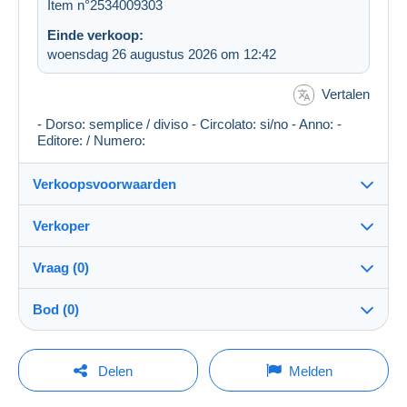
Item n°2534009303
Einde verkoop:
woensdag 26 augustus 2026 om 12:42
Vertalen
- Dorso: semplice / diviso - Circolato: si/no - Anno: -
Editore: / Numero:
Verkoopsvoorwaarden
Verkoper
Bestemming:
Zie de lijst van landen
Vraag (0)
rascas
100%
(6671x)
Verzending:
Bod (0)
Verzending na betaling
Winkel
Kosten:
De verkoop zal met één minuut worden verlengd
Voor rekening van de koper
Om een vraag te stellen moet u een sessie
indien een bod wordt uitgebracht minder dan één
Delen
Melden
minuut voor de uiterste termijn.
openen.
Lid sedert:
Betaalmogelijkheden:
22 okt 2006