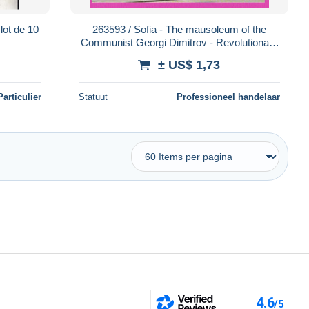
lot de 10
263593 / Sofia - The mausoleum of the
Communist Georgi Dimitrov - Revolutionary
and former Prime Minister 1987 Bulgaria
± US$ 1,73
Particulier
Statuut
Professioneel handelaar