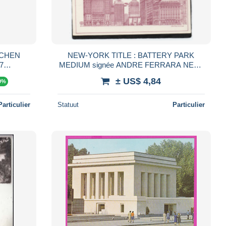
ISCHEN
NEW-YORK TITLE : BATTERY PARK
7
MEDIUM signée ANDRE FERRARA NEW-
YORK CPM 1982 dessin collection
± US$ 4,84
0%
Particulier
Statuut
Particulier