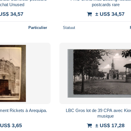
ochat Unused
postcards rare
US$ 34,57
± US$ 34,57
Particulier
Statuut
ment Rickets à Arequipa.
LBC Gros lot de 39 CPA avec Kio
musique
 US$ 3,65
± US$ 17,28