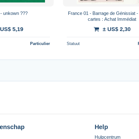
l - unkown ???
France 01 - Barrage de Génissiat - 
cartes : Achat Immédiat
 US$ 5,19
± US$ 2,30
Particulier
Statuut
enschap
Help
Hulpcentrum