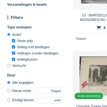
Verzamelingen & kavels
13 - MARSEILL
Filters
MONUMENTAL D
CIGOGNE)ET PA
Type verkopen
±
MI
Actief
Statuut
Vaste prijs
Veiling met biedingen
Veilingen zonder biedingen
Veilinghuizen
Verkocht
Duur
Alle looptijden
Nieuw sinds
Dagen
Gratis verzending
Eindigt binnen
uren
Osmanlı Turkey İstanbul Carrefou