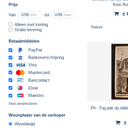
Prijs
from R
± 
Van
US$
tot
US$
Alleen met korting
Statuut
Gratis levering
Betaalmiddelen
PayPal
Bankoverschrijving
Visa
Mastercard
Bancontact
iDeal
Maestro
Alles deselecteren
Ph - Façade du bâti
Woonplaats van de verkoper
±
Wereldwijd