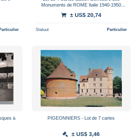
Monuments de ROME Italie 1940-1950
Place Saint-Pierre, Colisée, L'Arc de
± US$ 20,74
Constanti
Particulier
Statuut
Particulier
sques à
PIGEONNIERS - Lot de 7 cartes
± US$ 3,46