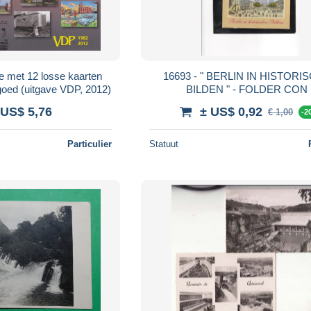
e met 12 losse kaarten
16693 - " BERLIN IN HISTOR
fgoed (uitgave VDP, 2012)
BILDEN " - FOLDER CON 
COLORCARDS
 US$ 5,76
± US$ 0,92
€ 1,00
-2
Particulier
Statuut