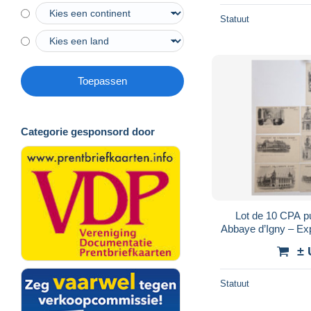
Statuut
Toepassen
Categorie gesponsord door
Lot de 10 CPA pu
Abbaye d’Igny – Exp
– pavillons é
± 
Statuut