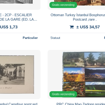
Gratis verzending
E - 2CP - ESCALIER
Ottoman Turkey İstanbul Bosphorus Beykoz
E LA GARE (ED. LA
Postcard ,rare .
LAIS LONGCHAMP ED.
 US$ 1,73
± US$ 34,57
REILLE
Particulier
Statuut
Gratis verzending
r postcard
PRC China Mao Zedong residence 6