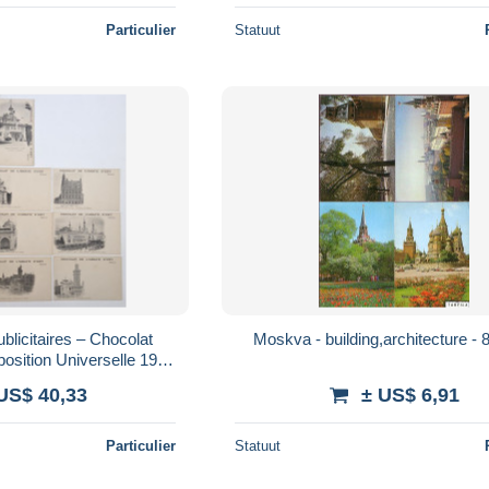
Particulier
Statuut
blicitaires – Chocolat
Moskva - building,architecture - 8
osition Universelle 1900
trangers & français
US$ 40,33
± US$ 6,91
Particulier
Statuut