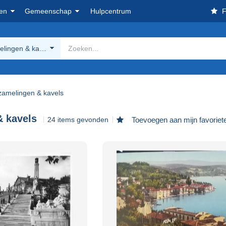
en
Gemeenschap
Hulpcentrum
F
elingen & kavels
zamelingen & kavels
& kavels
24 items gevonden
Toevoegen aan mijn favoriet