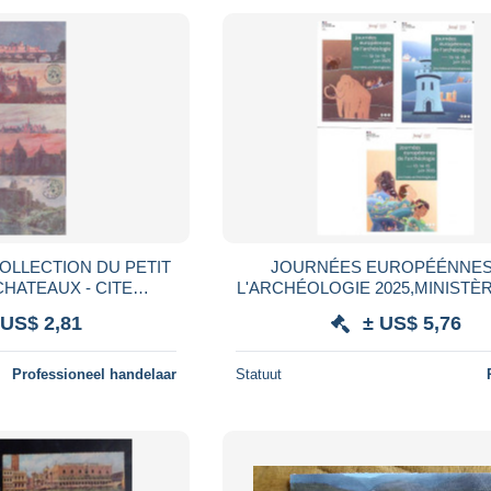
COLLECTION DU PETIT
JOURNÉES EUROPÉÉNNES
CHATEAUX - CITE
L'ARCHÉOLOGIE 2025,MINISTÈR
NNE JOSSELIN
CULTURE, 3 CARTES VIER
 US$ 2,81
± US$ 5,76
CLISSON CHANTILLY
Professioneel handelaar
Statuut