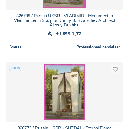
Alle looptijden
Nieuw sinds
Dagen
326799 / Russia USSR - VLADIMIR - Monument to
Vladimir Lenin Sculptor Dmitry B. Ryabichev Architect
Eindigt binnen
uren
Alexey Dushkin
± US$ 1,72
Prijs
Van
US$
tot
US$
Statuut
Professioneel handelaar
Alleen met korting
Gratis levering
Nieuw
Betaalmiddelen
PayPal
Bankoverschrijving
Visa
Mastercard
Bancontact
iDeal
326773 / Russia USSR - SUZDAL - Eternal Flame
Maestro