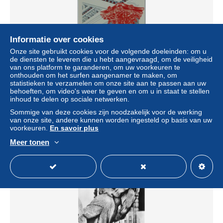
Informatie over cookies
Onze site gebruikt cookies voor de volgende doeleinden: om u
de diensten te leveren die u hebt aangevraagd, om de veiligheid
van ons platform te garanderen, om uw voorkeuren te
onthouden om het surfen aangenamer te maken, om
statistieken te verzamelen om onze site aan te passen aan uw
OPERA DE BORDEAUX - ARCHITECTURE / Chapiteau
behoeften, om video's weer te geven en om u in staat te stellen
en haut de colonne - Carte publicitaire
inhoud te delen op sociale netwerken.
± US$ 2,31
Sommige van deze cookies zijn noodzakelijk voor de werking
van onze site, andere kunnen worden ingesteld op basis van uw
voorkeuren.
En savoir plus
Statuut
Particulier
Meer tonen