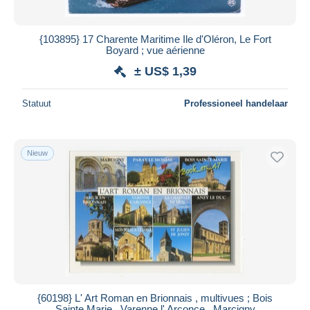
{103895} 17 Charente Maritime Ile d'Oléron, Le Fort
Boyard ; vue aérienne
± US$ 1,39
Statuut
Professioneel handelaar
Nieuw
{60198} L' Art Roman en Brionnais , multivues ; Bois
Sainte Marie , Varenne l' Arconce , Marcigny