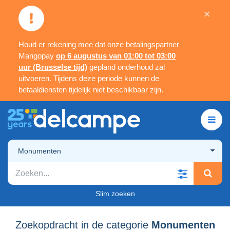
×
Houd er rekening mee dat onze betalingspartner
Mangopay
op 6 augustus van 01:00 tot 03:00
uur (Brusselse tijd)
gepland onderhoud zal
uitvoeren. Tijdens deze periode kunnen de
betaaldiensten tijdelijk niet beschikbaar zijn.
Monumenten
Slim zoeken
Zoekopdracht in de categorie
Monumenten