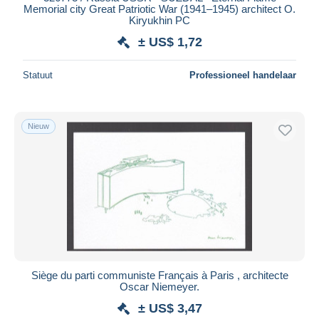
Memorial city Great Patriotic War (1941–1945) architect O.
Alles deselecteren
Kiryukhin PC
± US$ 1,72
Woonplaats van de verkoper
Wereldwijd
Statuut
Professioneel handelaar
Nieuw
Toepassen
Siège du parti communiste Français à Paris , architecte
Oscar Niemeyer.
± US$ 3,47