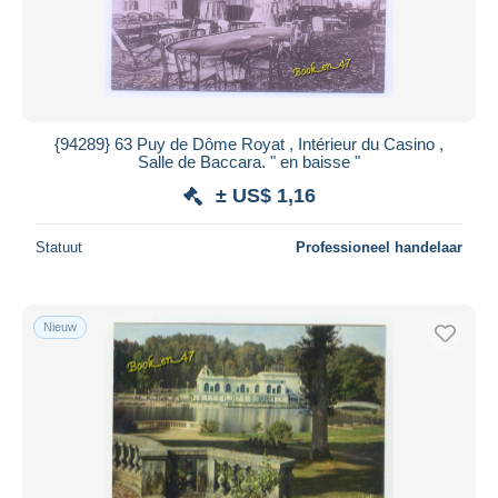
{94289} 63 Puy de Dôme Royat , Intérieur du Casino ,
Salle de Baccara. " en baisse "
± US$ 1,16
Statuut
Professioneel handelaar
Nieuw