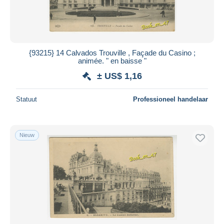
{93215} 14 Calvados Trouville , Façade du Casino ;
animée. " en baisse "
± US$ 1,16
Statuut
Professioneel handelaar
Nieuw