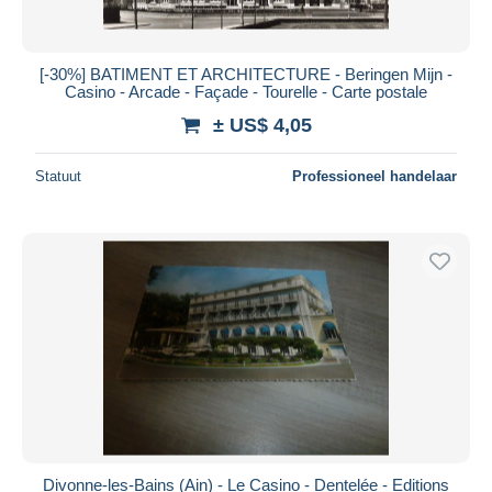
[-30%] BATIMENT ET ARCHITECTURE - Beringen Mijn -
Casino - Arcade - Façade - Tourelle - Carte postale
± US$ 4,05
Statuut
Professioneel handelaar
Divonne-les-Bains (Ain) - Le Casino - Dentelée - Editions