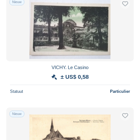
Nieuw
Gratis levering
Betaalmiddelen
PayPal
Bankoverschrijving
Visa
Mastercard
Bancontact
VICHY. Le Casino
iDeal
± US$ 0,58
Maestro
Alles deselecteren
Statuut
Particulier
Woonplaats van de verkoper
Wereldwijd
Nieuw