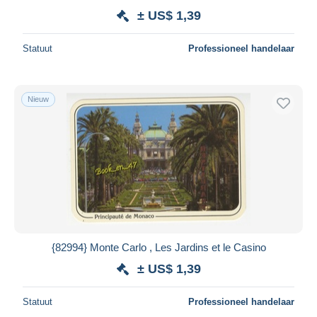
± US$ 1,39
Statuut
Professioneel handelaar
Nieuw
{82994} Monte Carlo , Les Jardins et le Casino
± US$ 1,39
Statuut
Professioneel handelaar