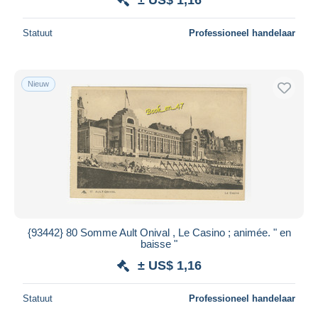
Statuut
Professioneel handelaar
Nieuw
{93442} 80 Somme Ault Onival , Le Casino ; animée. " en
baisse "
± US$ 1,16
Statuut
Professioneel handelaar