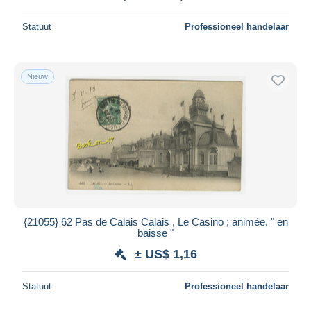
Statuut
Professioneel handelaar
Nieuw
{21055} 62 Pas de Calais Calais , Le Casino ; animée. " en
baisse "
± US$ 1,16
Statuut
Professioneel handelaar