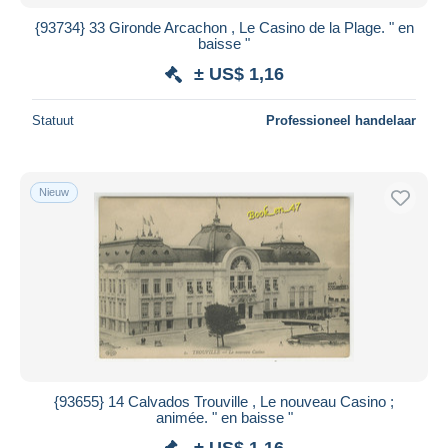
{93734} 33 Gironde Arcachon , Le Casino de la Plage. " en
baisse "
± US$ 1,16
Statuut
Professioneel handelaar
Nieuw
{93655} 14 Calvados Trouville , Le nouveau Casino ;
animée. " en baisse "
± US$ 1,16