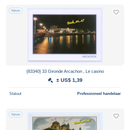
Nieuw
{83340} 33 Gironde Arcachon , Le casino
± US$ 1,39
Statuut
Professioneel handelaar
Nieuw