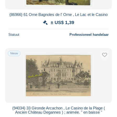
{86966} 61 Orne Bagnoles de l' Orne , Le Lac et le Casino
± US$ 1,39
Statuut
Professioneel handelaar
Nieuw
{94034} 33 Gironde Arcachon , Le Casino de la Plage (
Ancien Château Degannes ) ; animée. " en baisse "