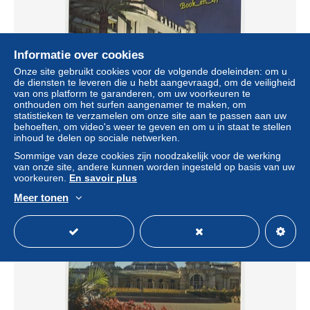
Informatie over cookies
Onze site gebruikt cookies voor de volgende doeleinden: om u
de diensten te leveren die u hebt aangevraagd, om de veiligheid
van ons platform te garanderen, om uw voorkeuren te
onthouden om het surfen aangenamer te maken, om
statistieken te verzamelen om onze site aan te passen aan uw
{38490} 06 Alpes Maritimes Nice , Palais de la
behoeften, om video's weer te geven en om u in staat te stellen
Méditerranée la nuit ; Casino
inhoud te delen op sociale netwerken.
± US$ 1,39
Sommige van deze cookies zijn noodzakelijk voor de werking
van onze site, andere kunnen worden ingesteld op basis van uw
voorkeuren.
En savoir plus
Statuut
Professioneel handelaar
Meer tonen
Nieuw