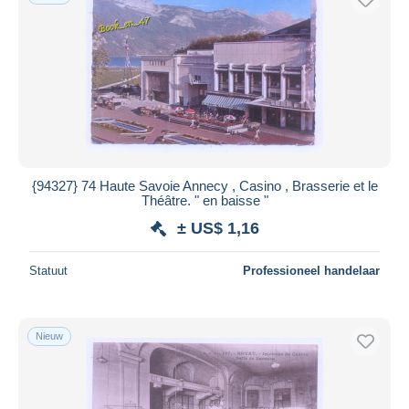
{94327} 74 Haute Savoie Annecy , Casino , Brasserie et le
Théâtre. " en baisse "
± US$ 1,16
Statuut
Professioneel handelaar
Nieuw