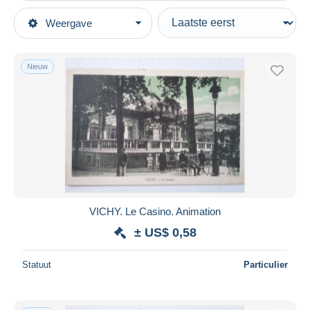
Type verkopen
Weergave
Topcategorieën
Actief
Postkaarten
Vaste prijs
Thema's
Nieuw
Veiling met biedingen
Architectuur
Veilingen zonder biedingen
Veilinghuizen
Casino
Verkocht
Duur
Alle looptijden
Nieuw sinds
Dagen
VICHY. Le Casino. Animation
Eindigt binnen
uren
± US$ 0,58
Prijs
Statuut
Particulier
Van
US$
tot
US$
Alleen met korting