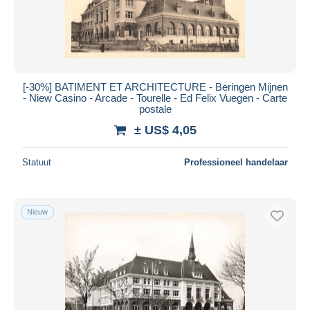
Toepassen
[-30%] BATIMENT ET ARCHITECTURE - Beringen Mijnen
- Niew Casino - Arcade - Tourelle - Ed Felix Vuegen - Carte
postale
± US$ 4,05
Statuut
Professioneel handelaar
Nieuw