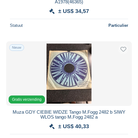
A1978(46365)
± US$ 34,57
Statuut
Particulier
Nieuw
Gratis verzending
Muza GDY CIEBIE WIDZE Tango M.Fogg 2482 b SIWY
WLOS tango M.Fogg 2482 a
± US$ 40,33