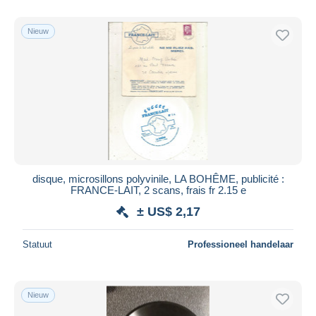
Alleen met korting
Gratis levering
Nieuw
Betaalmiddelen
PayPal
Bankoverschrijving
Visa
Mastercard
Bancontact
iDeal
disque, microsillons polyvinile, LA BOHÊME, publicité :
FRANCE-LAIT, 2 scans, frais fr 2.15 e
Maestro
± US$ 2,17
Alles deselecteren
Woonplaats van de verkoper
Statuut
Professioneel handelaar
Wereldwijd
Nieuw