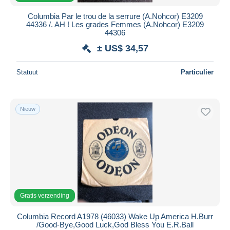
Columbia Par le trou de la serrure (A.Nohcor) E3209
44336 /. AH ! Les grades Femmes (A.Nohcor) E3209
44306
± US$ 34,57
Statuut
Particulier
Nieuw
Gratis verzending
Columbia Record A1978 (46033) Wake Up America H.Burr
/Good-Bye,Good Luck,God Bless You E.R.Ball