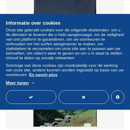
Informatie over cookies
°°° 27) COFANETTO 4 DISCHI 33 GIRI - GRANDI
Onze site gebruikt cookies voor de volgende doeleinden: om u
OPERE LIRICHE VERDI - AIDA °°°
de diensten te leveren die u hebt aangevraagd, om de veiligheid
± US$ 17,26
van ons platform te garanderen, om uw voorkeuren te
onthouden om het surfen aangenamer te maken, om
statistieken te verzamelen om onze site aan te passen aan uw
Statuut
Particulier
behoeften, om video's weer te geven en om u in staat te stellen
inhoud te delen op sociale netwerken.
Sommige van deze cookies zijn noodzakelijk voor de werking
van onze site, andere kunnen worden ingesteld op basis van uw
voorkeuren.
En savoir plus
Meer tonen