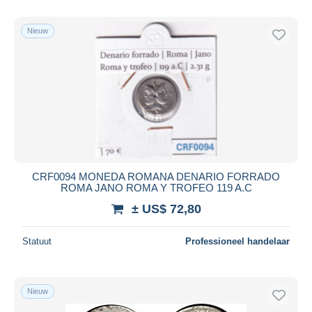
Alleen met korting
Gratis levering
Nieuw
Betaalmiddelen
PayPal
Bankoverschrijving
Visa
Mastercard
Bancontact
iDeal
CRF0094 MONEDA ROMANA DENARIO FORRADO
ROMA JANO ROMA Y TROFEO 119 A.C
Maestro
± US$ 72,80
Alles deselecteren
Woonplaats van de verkoper
Statuut
Professioneel handelaar
Wereldwijd
Nieuw