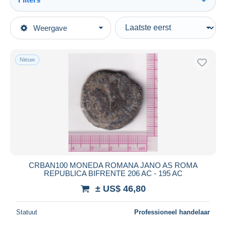
Alles zien
Type verkopen
Weergave
Topcategorieën
Actief
Munten & Bankbiljetten
Vaste prijs
Munten
Nieuw
Veiling met biedingen
Oudheid
Veilingen zonder biedingen
Romeins
Veilinghuizen
Verkocht
Republiek (280 BC tot 27 BC)
Duur
Alle looptijden
Nieuw sinds
Dagen
CRBAN100 MONEDA ROMANA JANO AS ROMA
REPUBLICA BIFRENTE 206 AC - 195 AC
Eindigt binnen
uren
± US$ 46,80
Prijs
Statuut
Professioneel handelaar
Van
US$
tot
US$