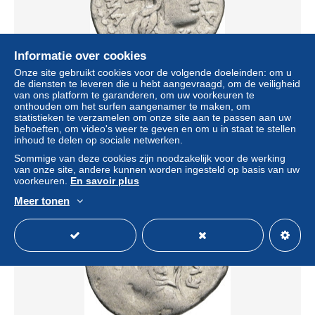
Informatie over cookies
Onze site gebruikt cookies voor de volgende doeleinden: om u
de diensten te leveren die u hebt aangevraagd, om de veiligheid
ROM, Republik, Q. Fabius Labeo (124 v.Chr.), Denar
van ons platform te garanderen, om uw voorkeuren te
onthouden om het surfen aangenamer te maken, om
± US$ 102,85
statistieken te verzamelen om onze site aan te passen aan uw
behoeften, om video's weer te geven en om u in staat te stellen
inhoud te delen op sociale netwerken.
Statuut
Professioneel handelaar
Sommige van deze cookies zijn noodzakelijk voor de werking
van onze site, andere kunnen worden ingesteld op basis van uw
voorkeuren.
En savoir plus
Meer tonen