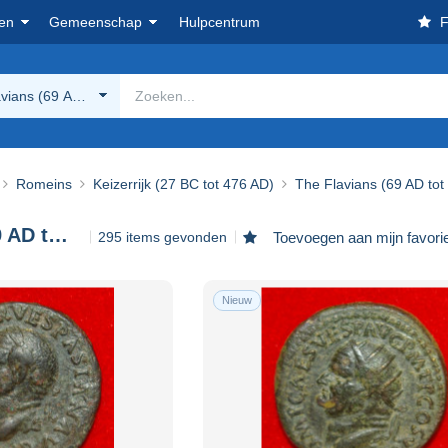
en
Gemeenschap
Hulpcentrum
F
vians (69 AD tot 96 AD)
Romeins
Keizerrijk (27 BC tot 476 AD)
The Flavians (69 AD tot
The Flavians (69 AD tot 96 AD)
295 items gevonden
Toevoegen aan mijn favori
Nieuw