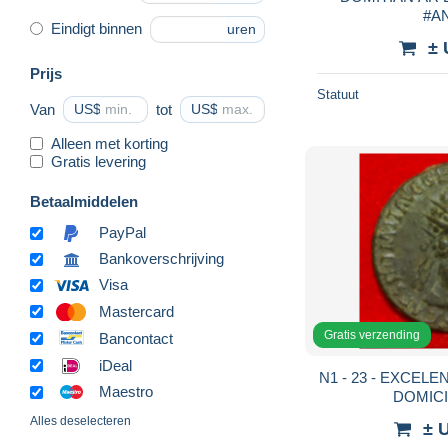
#A
Eindigt binnen
uren
± 
Prijs
Statuut
Van
US$
tot
US$
Alleen met korting
Gratis levering
Betaalmiddelen
PayPal
Bankoverschrijving
Visa
Mastercard
Gratis verzending
Bancontact
iDeal
N1 - 23 - EXCELENTE - DUPONDIO - DE -
Maestro
Alles deselecteren
± 