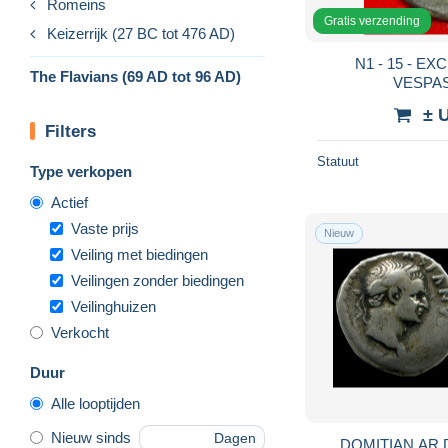
Romeins
Gratis verzending
Keizerrijk (27 BC tot 476 AD)
N1 - 15 - EXCELENTE - AS DE -
The Flavians (69 AD tot 96 AD)
± 
Filters
Statuut
Type verkopen
Actief
Vaste prijs
Nieuw
Veiling met biedingen
Veilingen zonder biedingen
Veilinghuizen
Verkocht
Duur
Alle looptijden
Nieuw sinds
Dagen
DOMITIAN AR 