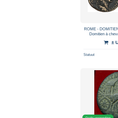
ROME - DOMITIEN -
Domitien à che
TRES RA
± 
Statuut
Gratis verzending