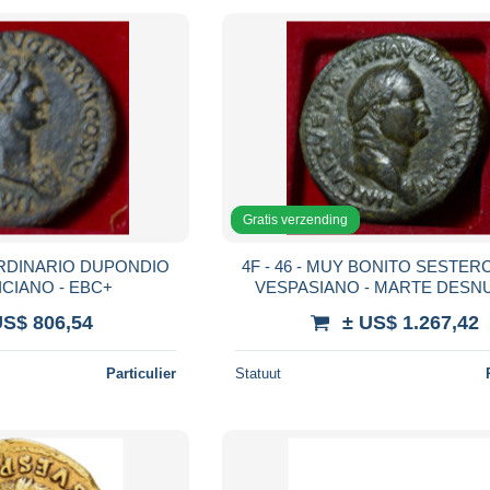
Gratis verzending
4F - 46 - MUY BONITO SESTERCIO DE -
DE - DOMICIANO - EBC+
VESPASIANO - MARTE DESN
DERECHA. - MBC
US$ 806,54
± US$ 1.267,42
Particulier
Statuut