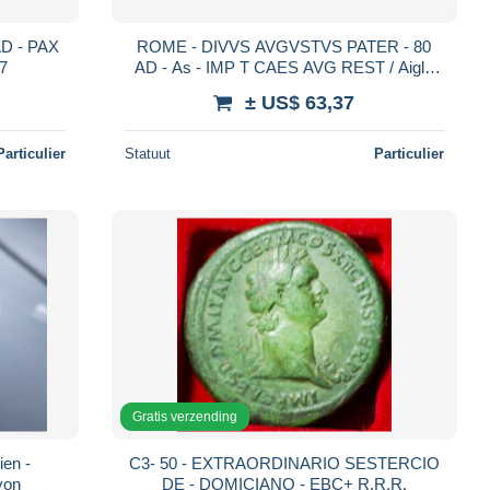
AD - PAX
ROME - DIVVS AVGVSTVS PATER - 80
7
AD - As - IMP T CAES AVG REST / Aigle
sur globe - RARE - 29-065
± US$ 63,37
Particulier
Statuut
Particulier
Gratis verzending
en -
C3- 50 - EXTRAORDINARIO SESTERCIO
yon
DE - DOMICIANO - EBC+ R.R.R.