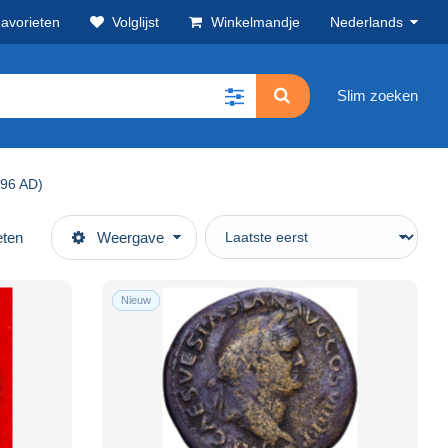
avorieten
Volglijst
Winkelmandje
Nederlands
Slim zoeken
 96 AD)
eten
Weergave
Nieuw