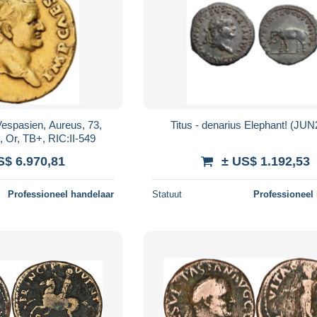
espasien, Aureus, 73,
Titus - denarius Elephant! (JU
 Or, TB+, RIC:II-549
S$ 6.970,81
± US$ 1.192,53
Professioneel handelaar
Statuut
Professioneel