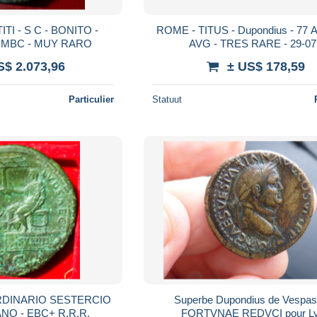
TITI - S C - BONITO -
ROME - TITUS - Dupondius - 77 
 MBC - MUY RARO
AVG - TRES RARE - 29-07
S$ 2.073,96
± US$ 178,59
Particulier
Statuut
ORDINARIO SESTERCIO
Superbe Dupondius de Vespasi
NO - EBC+ R.R.R.
FORTVNAE REDVCI pour L