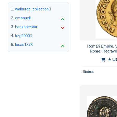
walburge_collection
emanuelli
banknotestar
kzg2000
lucas1378
Roman Empire, V
Rome, Regravé,
± U
Statuut