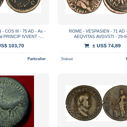
 COS III - 75 AD - As -
ROME - VESPASIEN - 71 AD -
val PRINCIP IVVENT -
AEQVITAS AVGVSTI - 29-0
RE - 29-059
US$ 103,70
± US$ 74,89
Particulier
Statuut