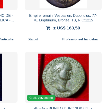
Empire romain, Vespasien, Dupondius, 77-
78, Lugdunum, Bronze, TB, RIC:1215
± US$ 163,50
Particulier
Statuut
Professioneel handelaar
Gratis verzending
4F - 47 - BONITO DUPONDIO DE -