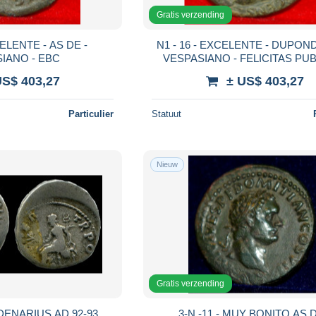
Gratis verzending
N1 - 16 - EXCELENTE - DUPONDIO DE -
VESPASIANO - EBC
VESPASIANO - FELICITAS PUBLICA -
EBC
US$ 403,27
± US$ 403,27
Particulier
Statuut
Nieuw
Gratis verzending
DENARIUS AD 92-93
3-N -11 - MUY BONITO AS DE -