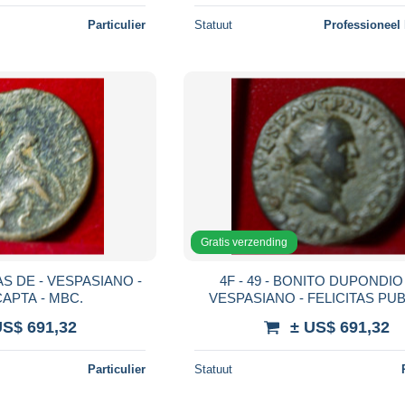
Particulier
Statuut
Professioneel
Gratis verzending
 AS DE - VESPASIANO -
4F - 49 - BONITO DUPONDIO
APTA - MBC.
VESPASIANO - FELICITAS PUB
MBC.
US$ 691,32
± US$ 691,32
Particulier
Statuut