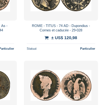
 As -
ROME - TITUS - 74 AD - Dupondius -
44
Cornes et caducée - 29-028
± US$ 120,98
Particulier
Statuut
Particulier