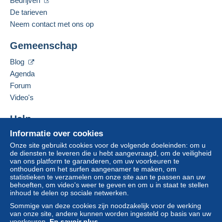
Bedrijven
De tarieven
Neem contact met ons op
Gemeenschap
Blog
Agenda
Forum
Video's
Help
Informatie over cookies
Hulpcentrum
Onze site gebruikt cookies voor de volgende doeleinden: om u
Kopen op Delcampe
de diensten te leveren die u hebt aangevraagd, om de veiligheid
Verkopen op Delcampe
van ons platform te garanderen, om uw voorkeuren te
onthouden om het surfen aangenamer te maken, om
Een beveiligde website
statistieken te verzamelen om onze site aan te passen aan uw
behoeften, om video's weer te geven en om u in staat te stellen
inhoud te delen op sociale netwerken.
Sommige van deze cookies zijn noodzakelijk voor de werking
van onze site, andere kunnen worden ingesteld op basis van uw
voorkeuren.
En savoir plus