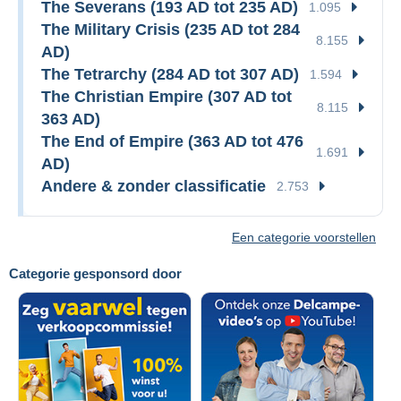
The Severans (193 AD tot 235 AD)
1.095
The Military Crisis (235 AD tot 284
8.155
AD)
The Tetrarchy (284 AD tot 307 AD)
1.594
The Christian Empire (307 AD tot
8.115
363 AD)
The End of Empire (363 AD tot 476
1.691
AD)
Andere & zonder classificatie
2.753
Een categorie voorstellen
Categorie gesponsord door