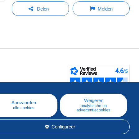
Delen
Melden
pe
e
Weigeren
Aanvaarden
analytische en
alle cookies
advertentiecookies
Configureer