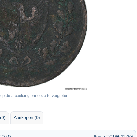
op de afbeelding om deze te vergroten
(0)
Aankopen (0)
 23:03
Item n°2006641769