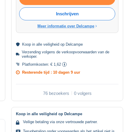
Inschrijven
Meer informatie over Delcampe
Koop in alle
veiligheid
op Delcampe
Verzending volgens de
verkoopvoorwaarden van de
verkoper
.
Platformkosten:
€ 1,62
Resterende tijd :
10 dagen 9 uur
76 bezoekers
0 volgers
Koop in alle veiligheid op Delcampe
Veilige betaling via onze vertrouwde partner.
Terugbetaling onder voorwaarden als het artikel niet is