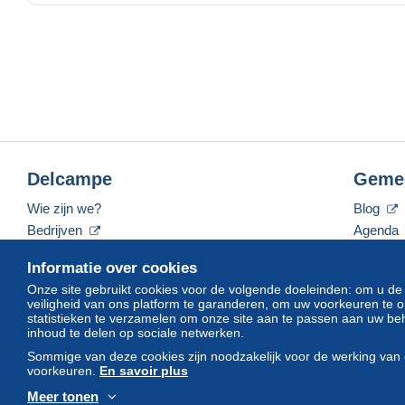
Delcampe
Geme
Wie zijn we?
Blog
Bedrijven
Agenda
De tarieven
Forum
Informatie over cookies
Neem contact met ons op
Video's
Onze site gebruikt cookies voor de volgende doeleinden: om u de
veiligheid van ons platform te garanderen, om uw voorkeuren t
statistieken te verzamelen om onze site aan te passen aan uw beh
inhoud te delen op sociale netwerken.
Nederlands
USD
America/Indiana/Vevay
Sommige van deze cookies zijn noodzakelijk voor de werking van 
voorkeuren.
En savoir plus
Meer tonen
© Delcampe International srl. Alle rechten voorbehouden.
Gebruik