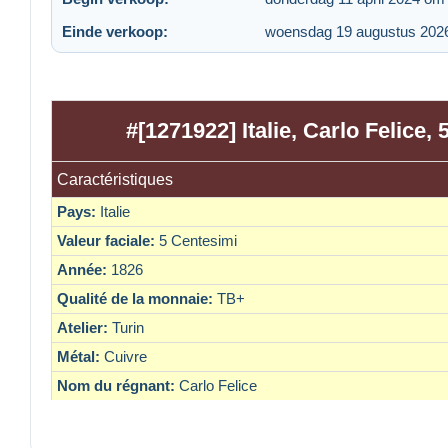
Einde verkoop:
woensdag 19 augustus 202
#[1271922] Italie, Carlo Felice,
Caractéristiques
Pays:
Italie
Valeur faciale:
5 Centesimi
Année:
1826
Qualité de la monnaie:
TB+
Atelier:
Turin
Métal:
Cuivre
Nom du régnant:
Carlo Felice