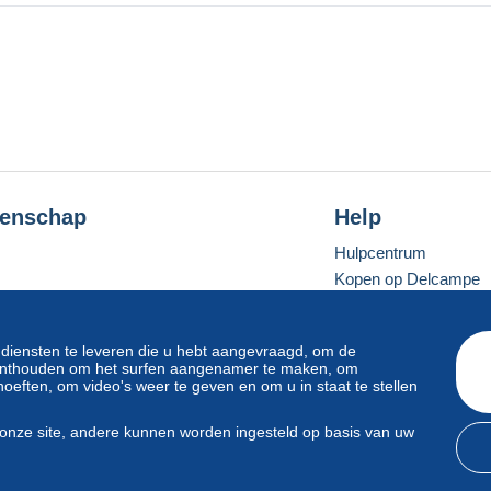
enschap
Help
Hulpcentrum
Kopen op Delcampe
Verkopen op Delcam
Een beveiligde websit
 diensten te leveren die u hebt aangevraagd, om de
e onthouden om het surfen aangenamer te maken, om
oeften, om video's weer te geven en om u in staat te stellen
Standaardmodus
onze site, andere kunnen worden ingesteld op basis van uw
svoorwaarden
en
privacy
.
Beheer van cookies