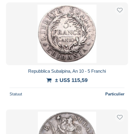
Alleen met korting
Gratis levering
Betaalmiddelen
PayPal
Bankoverschrijving
Visa
Mastercard
Bancontact
Repubblica Subalpina, An 10 - 5 Franchi
iDeal
± US$ 115,59
Maestro
Alles deselecteren
Statuut
Particulier
Woonplaats van de verkoper
Wereldwijd