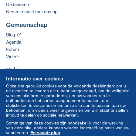
De tarieven
Neem contact met ons op
Gemeenschap
Blog
Agenda
Forum
Video's
Help
Informatie over cookies
Hulpcentrum
Onze site gebruikt cookies voor de volgende doeleinden: om u
Kopen op Delcampe
de diensten te leveren die u hebt aangevraagd, om de veiligheid
Verkopen op Delcampe
van ons platform te garanderen, om uw voorkeuren te
onthouden om het surfen aangenamer te maken, om
Een beveiligde website
statistieken te verzamelen om onze site aan te passen aan uw
behoeften, om video's weer te geven en om u in staat te stellen
inhoud te delen op sociale netwerken.
Sommige van deze cookies zijn noodzakelijk voor de werking
van onze site, andere kunnen worden ingesteld op basis van uw
voorkeuren.
En savoir plus