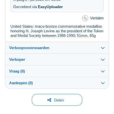
Gecreëerd via
EasyUploader
Vertalen
United States: maco-bronze commemorative medallion
honoring H. Joseph Levine as the president of the Token
and Medal Society between 1988-1990; 51mm, 65g
Verkoopsvoorwaarden
Verkoper
Details van de verkoopvoorwaarden
Vraag (0)
Verzending
JerusalemStamps
--%
(2x)
Rekening
Verzending na betaling binnen 14 dagen
afgesloten
Aankopen (0)
Garantie:
Winkel
Herroepingsrecht
|
Retourkosten ten laste van de koper.
Om een vraag te stellen moet u een sessie
Laatste actualisering: 18:50:11
Delen
Om de termijnen voor terugzending en terugbetaling van
openen.
het item te weten,
raadpleegt u het Delcampe-charter
.
Lid sedert:
Momenteel geen aankoop. Wees de eerste!