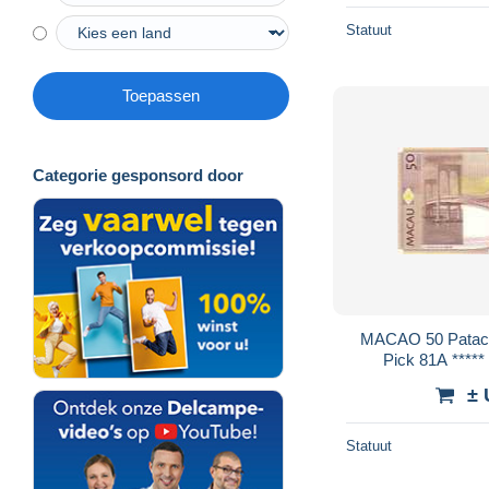
Statuut
Toepassen
Categorie gesponsord door
MACAO 50 Patacas Daté du 08-08-2005
± 
Statuut