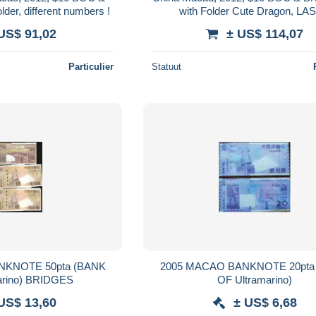
der, different numbers !
with Folder Cute Dragon, LA
NUMBERS SAME !
US$ 91,02
± US$ 114,07
Particulier
Statuut
NKNOTE 50pta (BANK
2005 MACAO BANKNOTE 20pta
arino) BRIDGES
OF Ultramarino)
US$ 13,60
± US$ 6,68