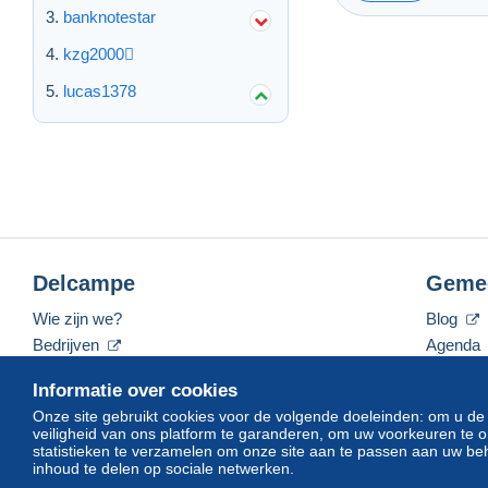
banknotestar
kzg2000
lucas1378
Delcampe
Geme
Wie zijn we?
Blog
Bedrijven
Agenda
De tarieven
Forum
Informatie over cookies
Neem contact met ons op
Video's
Onze site gebruikt cookies voor de volgende doeleinden: om u de
veiligheid van ons platform te garanderen, om uw voorkeuren t
statistieken te verzamelen om onze site aan te passen aan uw beh
inhoud te delen op sociale netwerken.
Nederlands
USD
America/Indiana/Vevay