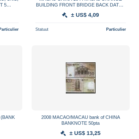
ST 5
BUILDING FRONT BRIDGE BACK DATED
08-06-2003 F P.77 READ DESCRIPTION!!
± US$ 4,09
Particulier
Statuut
Particulier
 (BANK
2008 MACAO/MACAU bank of CHINA
BANKNOTE 50pta
± US$ 13,25