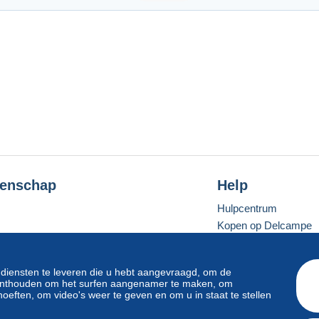
enschap
Help
Hulpcentrum
Kopen op Delcampe
Verkopen op Delcam
Een beveiligde websit
 diensten te leveren die u hebt aangevraagd, om de
e onthouden om het surfen aangenamer te maken, om
oeften, om video's weer te geven en om u in staat te stellen
Standaardmodus