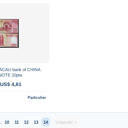
CAU bank of CHINA
OTE 10pta
 US$ 4,61
Particulier
Volgende
..
10
11
12
13
14