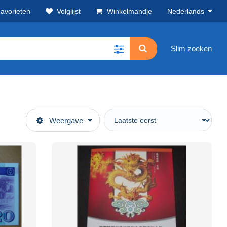
avorieten
Volglijst
Winkelmandje
Nederlands
Slim zoeken
Weergave