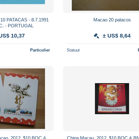
0 PATACAS - 8.7.1991
Macao 20 patacos
NC. - PORTUGAL
US$ 10,37
± US$ 8,64
Particulier
Statuut
, 2012, $10 BOC &
China Macau, 2012, $10 BOC & BNU, UNC,