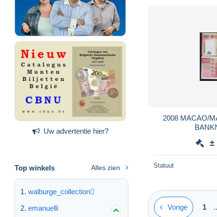
2008 MACAO/MA
BANKN
Uw advertentie hier?
±
Statuut
Top winkels
Alles zien
walburge_collection
Vorige
1
.
emanuelli