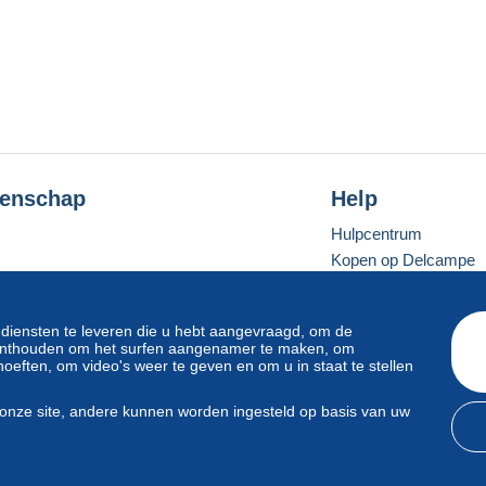
enschap
Help
Hulpcentrum
Kopen op Delcampe
Verkopen op Delcam
Een beveiligde websit
 diensten te leveren die u hebt aangevraagd, om de
e onthouden om het surfen aangenamer te maken, om
oeften, om video's weer te geven en om u in staat te stellen
Standaardmodus
onze site, andere kunnen worden ingesteld op basis van uw
svoorwaarden
en
privacy
.
Beheer van cookies