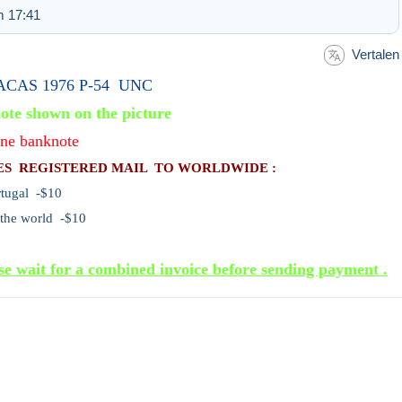
m 17:41
Vertalen
CAS 1976 P-54 UNC
ote shown on the picture
ne banknote
ES REGISTERED MAIL TO WORLDWIDE :
rtugal -$10
 the world -$10
se wait for a combined invoice before sending payment .