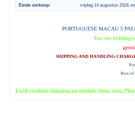
Einde verkoop:
vrijdag 14 augustus 2026 o
PORTUGUESE MACAU 5 PATA
You are bidding n
genui
SHIPPING AND HANDLING CHARG
Po
Rest of
I will combine shipping on mutiple items won. Plea