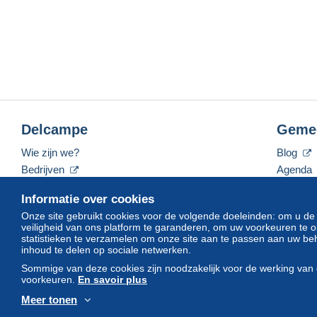
Delcampe
Geme
Wie zijn we?
Blog
Bedrijven
Agenda
De tarieven
Forum
Informatie over cookies
Neem contact met ons op
Video's
Onze site gebruikt cookies voor de volgende doeleinden: om u de
veiligheid van ons platform te garanderen, om uw voorkeuren t
statistieken te verzamelen om onze site aan te passen aan uw beh
inhoud te delen op sociale netwerken.
Nederlands
USD
America/Indiana/Vevay
Sommige van deze cookies zijn noodzakelijk voor de werking van 
voorkeuren.
En savoir plus
Meer tonen
© Delcampe International srl. Alle rechten voorbehouden.
Gebruik