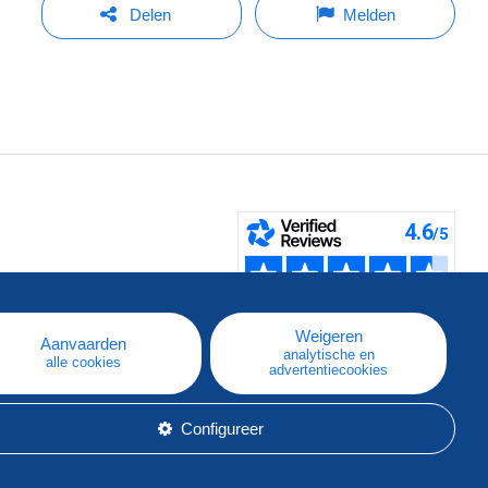
Delen
Melden
pe
e
Weigeren
Aanvaarden
analytische en
alle cookies
advertentiecookies
Configureer