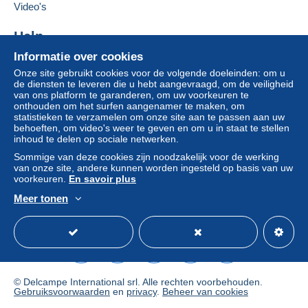
beschikking stelt in de pagina "
Mijn aankopen: Betalen
".
Video's
Een betaling die niet is verricht met
credit/debitcard
of
Help
overboeking naar uw saldo, wordt door de verkoper
terugbetaald aan de koper. Een onbetaalde aankoop kan
Informatie over cookies
Hulpcentrum
gevolgen hebben voor de rekening van de koper.
Onze site gebruikt cookies voor de volgende doeleinden: om u
Kopen op Delcampe
de diensten te leveren die u hebt aangevraagd, om de veiligheid
Als de verkoopvoorwaarden van de verkoper clausules
Verkopen op Delcampe
van ons platform te garanderen, om uw voorkeuren te
bevatten met betrekking tot de betaling, moeten deze
onthouden om het surfen aangenamer te maken, om
Een beveiligde website
als nietig worden beschouwd. De betalingsvoorwaarden
statistieken te verzamelen om onze site aan te passen aan uw
behoeften, om video's weer te geven en om u in staat te stellen
van de website van Delcampe, zoals gedefinieerd in de
inhoud te delen op sociale netwerken.
gebruiksvoorwaarden
, zijn de enige die van toepassing
Sommige van deze cookies zijn noodzakelijk voor de werking
zijn.
van onze site, andere kunnen worden ingesteld op basis van uw
voorkeuren.
En savoir plus
Aankopen moeten worden betaald binnen
14 dagen
na
ontvangst van de eindafrekening van de verkoper.
Meer tonen
Nederlands
USD
Standaardmodus
Ame
© Delcampe International srl. Alle rechten voorbehouden.
Gebruiksvoorwaarden
en
privacy
.
Beheer van cookies