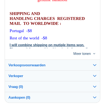
SHIPPING AND
HANDLING CHARGES REGISTERED
MAIL TO WORLDWIDE :
Portugal -$8
Rest of the world -$8
I will combine shipping on mutiple items won.
Please wait for a combined invoice before sending
payment .
Meer tonen
Verkoopsvoorwaarden
Verkoper
Details van de verkoopvoorwaarden
Vraag (0)
Verzending
portugalbanknotes
100%
(22x)
Verzending na betaling binnen 14 dagen
Aankopen (0)
Winkel
Verzendkosten: