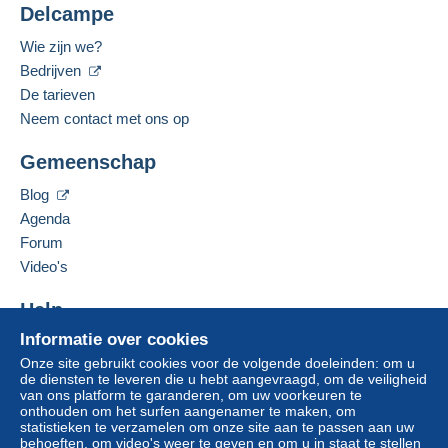
Delcampe
Woonplaats:
Zone 1
China
Wie zijn we?
Bedrijven
Gesproken taal:
Deze zone omvat
131 landen
.
Engels (Verenigde Staten)
De tarieven
Aangetekende pakketpost (met tracking)
Neem contact met ons op
Om toegang te krijgen tot de
Deze verkoper toevoegen aan mijn favorieten
Betaling via:
leveringsinformatie, moet u lid zijn
Gemeenschap
De verkoper contacteren
en inloggen.
De items van deze verkoper verbergen
Blog
Van 1 tot 1 items
Aanmel
Inschrij
Agenda
€ 5,30
den
ven
Forum
Van 2 tot 2 items
Video's
€ 7,00
Help
Van 3
Informatie over cookies
Hulpcentrum
€ 8,80
Onze site gebruikt cookies voor de volgende doeleinden: om u
Kopen op Delcampe
de diensten te leveren die u hebt aangevraagd, om de veiligheid
Verkopen op Delcampe
van ons platform te garanderen, om uw voorkeuren te
onthouden om het surfen aangenamer te maken, om
Een beveiligde website
Betalingsvoorwaarden:
statistieken te verzamelen om onze site aan te passen aan uw
Alle betalingen worden gedaan met
credit/debitcard
of
behoeften, om video's weer te geven en om u in staat te stellen