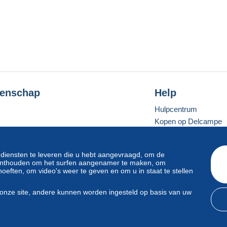
enschap
Help
Hulpcentrum
Kopen op Delcampe
Verkopen op Delcam
Een beveiligde websit
 diensten te leveren die u hebt aangevraagd, om de
e onthouden om het surfen aangenamer te maken, om
oeften, om video's weer te geven en om u in staat te stellen
Standaardmodus
onze site, andere kunnen worden ingesteld op basis van uw
svoorwaarden
en
privacy
.
Beheer van cookies