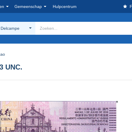
en
Gemeenschap
Hulpcentrum
F
 Delcampe
ao
3 UNC.