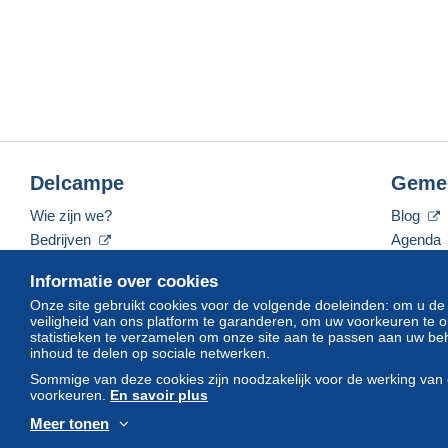
Delcampe
Geme
Wie zijn we?
Blog
Bedrijven
Agenda
De tarieven
Forum
Informatie over cookies
Neem contact met ons op
Video's
Onze site gebruikt cookies voor de volgende doeleinden: om u de
veiligheid van ons platform te garanderen, om uw voorkeuren t
statistieken te verzamelen om onze site aan te passen aan uw beh
inhoud te delen op sociale netwerken.
Nederlands
USD
America/Indiana/Vevay
Sommige van deze cookies zijn noodzakelijk voor de werking van 
voorkeuren.
En savoir plus
Meer tonen
© Delcampe International srl. Alle rechten voorbehouden.
Gebruik