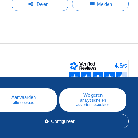
Delen
Melden
pe
e
Weigeren
Aanvaarden
analytische en
alle cookies
advertentiecookies
Configureer