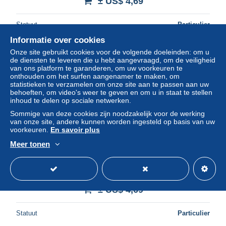
± US$ 4,69
Statuut
Particulier
Informatie over cookies
Onze site gebruikt cookies voor de volgende doeleinden: om u
de diensten te leveren die u hebt aangevraagd, om de veiligheid
Nieuw
van ons platform te garanderen, om uw voorkeuren te
onthouden om het surfen aangenamer te maken, om
statistieken te verzamelen om onze site aan te passen aan uw
behoeften, om video's weer te geven en om u in staat te stellen
inhoud te delen op sociale netwerken.
Sommige van deze cookies zijn noodzakelijk voor de werking
van onze site, andere kunnen worden ingesteld op basis van uw
voorkeuren.
En savoir plus
Meer tonen
25 PFENNIG 1920 Stadt BOPPARD Rhine UNC
DEUTSCHLAND Notgeld Banknote #PA257
± US$ 4,69
Statuut
Particulier