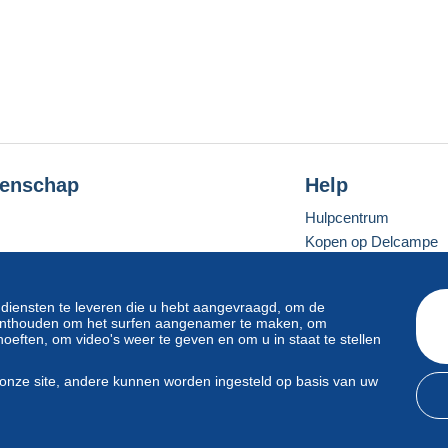
enschap
Help
Hulpcentrum
Kopen op Delcampe
Verkopen op Delcam
Een beveiligde websit
 diensten te leveren die u hebt aangevraagd, om de
e onthouden om het surfen aangenamer te maken, om
oeften, om video's weer te geven en om u in staat te stellen
Standaardmodus
onze site, andere kunnen worden ingesteld op basis van uw
svoorwaarden
en
privacy
.
Beheer van cookies