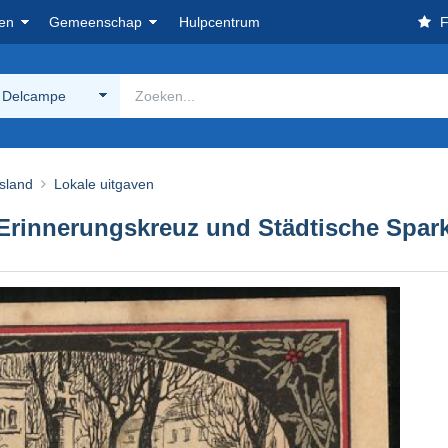
en
Gemeenschap
Hulpcentrum
F
 Delcampe
tsland
Lokale uitgaven
 Erinnerungskreuz und Städtische Spar