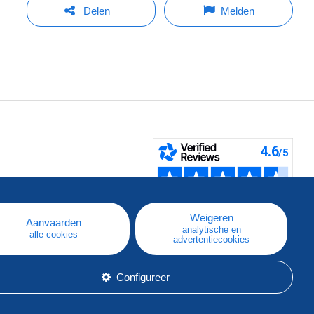
Delen
Melden
pe
e
Weigeren
Aanvaarden
analytische en
alle cookies
advertentiecookies
Configureer