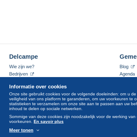
Delcampe
Geme
Wie zijn we?
Blog
Bedrijven
Agenda
De tarieven
Forum
Informatie over cookies
Neem contact met ons op
Video's
Onze site gebruikt cookies voor de volgende doeleinden: om u de
veiligheid van ons platform te garanderen, om uw voorkeuren t
statistieken te verzamelen om onze site aan te passen aan uw beh
inhoud te delen op sociale netwerken.
Nederlands
USD
America/Indiana/Vevay
Sommige van deze cookies zijn noodzakelijk voor de werking van 
voorkeuren.
En savoir plus
Meer tonen
© Delcampe International srl. Alle rechten voorbehouden.
Gebruik