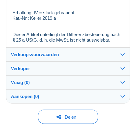
Erhaltung:
IV = stark gebraucht
Kat.-Nr.:
Keller 2019 a
Dieser Artikel unterliegt der Differenzbesteuerung nach
§ 25 a UStG, d. h. die MwSt. ist nicht ausweisbar.
Verkoopsvoorwaarden
Verkoper
Bestemming:
Zie de lijst van landen
Vraag (0)
zackenprofi
100%
(26100x)
Eigenhandig:
Aankopen (0)
Ja
PRO
Winkel
Verzending:
Verzending na betaling
Om een vraag te stellen moet u een sessie
Laatste actualisering: 08:32:37
Delen
openen.
Naam:
Kosten:
Stefan Rohde
Voor rekening van de koper
Momenteel geen aankoop. Wees de eerste!
Een sessie openen